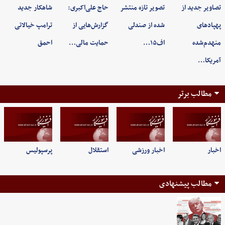
تصاویر جدید از
تصویر تازه منتشر
حاج علی‌اکبری:
شاهکار جدید
پهپادهای
شده از صندلی
گزارش‌هایی از
ترامپ خیالاتی
منهدم‌شده
اف۱۵…
حمایت مالی…
احمق
آمریکا…
مطالب برتر
اخبار
اخبار ورزشی
استقلال
پرسپولیس
مطالب پیشنهادی