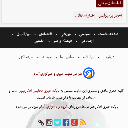
تبلیغات متنی
اخبار پرسپولیس
اخبار استقلال
صفحه نخست
سیاسی
ورزشی
اقتصادی
بین الملل
اجتماعی
فرهنگ و هنر
مذهبی
درباره ما
مرامنامه
تماس با ما
پیوندها
تعرفه اگهی
طراحی سایت خبری و خبرگزاری آسام
کلیه حقوق مادی و معنوی این سایت متعلق به
پایگاه خبری تحلیلی افکارنیوز
است و
استفاده از مطالب با ذکر منبع بلامانع است.
پایگاه خبری افکارخبر توسط سرورهای
گروه نرم افزاری آسام
میزبانی می شود.