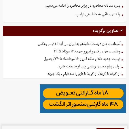
یمن: معادله محاصره در برابر محاصره را ادامه می‌دهیم
واکنش بقائی به خیالبافی ترامپ
عناوین برگزیده
آمیتاب باچان دوست نتانیاهو به ایران می آید! +فیلم وعکس
وضعیت هوای کشور امروز جمعه ۱۶ مرداد ۱۴۰۵
قیمت جدید طلا و سکه امروز ۱۶ مردادماه ۱۴۰۵/ جدول
اولین پیام محسن رضایی پس از شایعات خبری
از کوفه تا کربلا، از کربلا تا ظهور؛ سه قیام ، یک جبهه