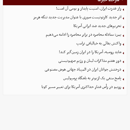
راز قدرت ایران، امنیت پایدار و بومی آن است!
اثر جدید کارتونیست سوری با عنوان مدیریت جدید تنگه هرمز
تحریم‌های جدید ضد ایرانی آمریکا
یمن: معادله محاصره در برابر محاصره را ادامه می‌دهیم
واکنش بقائی به خیالبافی ترامپ
شاید روسیه، آمریکا را در ایران زمین‌گیر کند!
دور هفتم مذاکرات لبنان و رژیم صهیونیستی
درخشش جوانان ایران در المپیاد جهانی هوش مصنوعی
پاسخ منفی یک لژیونر به باشگاه پرسپولیس
روبیو در رأس فشار حداکثری آمریکا برای تغییر مسیر کوبا