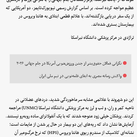
عظیم مواجه کرده است. بر اساس گزارش رسمی نیویورک‌تایمز، دو آمریکایی که
از یک سفر دریایی بازگشته‌اند، با علائم قطعی ابتلای به هانتا ویروس در
بیمارستان بستری شده‌اند.
تراژدی در مرکز پزشکی دانشگاه نبراسکا
نگرانی فعالان حقوق‌بشر از جشن ورزش‌شویی آمریکا در جام جهانی ۲۰۲۶
واکنش رسانه مصری به ابقای قلعه‌نویی در تیم ملی ایران
این دو شهروند با علائمی مشابه سرماخوردگی شدید، دردهای عضلانی در
ناحیه کمر و ران، و تب و لرز به مرکز پزشکی دانشگاه نبراسکا (UNMC) مراجعه
کردند. پزشکان خیلی زود متوجه شدند که با یک آنفولانزای ساده روبه‌رو نیستند.
آزمایش‌ها نشان داد که ریه‌های این دو بیمار در حال پر شدن از مایعات است؛
نشانه‌ای کلاسیک از سندرم ریوی هانتا ویروس (HPS) که نرخ مرگ‌ومیر آن