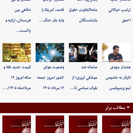
ترامپ خیالاتی
مابه‌التفاوت حقوق
فاسد، آمریکا را
دفاعی بین
احمق
بازنشستگان
وارد یک جنگ…
عربستان، ترکیه و
پاکست…
هشدار مهدی
سامانه ضد
وضعیت هوای
قیمت جدید طلا و
تارتار به جاسوس
موشکی لیزری؛ از
کشور امروز جمعه
سکه امروز ۱۶
تیم پرسپولیس
بلوف سیاسی تا…
۱۶ مرداد ۱۴۰۵
مردادماه ۱۴۰۵/ …
مطالب برتر