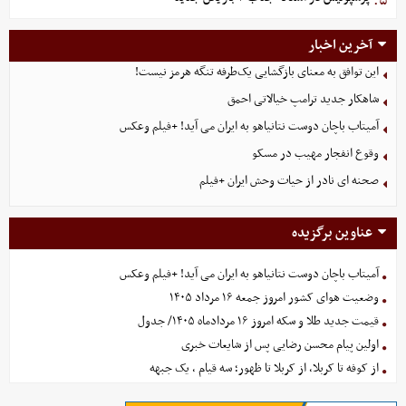
۵.
آخرین اخبار
این توافق به معنای بازگشایی یک‌طرفه تنگه هرمز نیست!
شاهکار جدید ترامپ خیالاتی احمق
آمیتاب باچان دوست نتانیاهو به ایران می آید! +فیلم وعکس
وقوع انفجار مهیب در مسکو
صحنه ای نادر از حیات وحش ایران +فیلم
عناوین برگزیده
آمیتاب باچان دوست نتانیاهو به ایران می آید! +فیلم وعکس
وضعیت هوای کشور امروز جمعه ۱۶ مرداد ۱۴۰۵
قیمت جدید طلا و سکه امروز ۱۶ مردادماه ۱۴۰۵/ جدول
اولین پیام محسن رضایی پس از شایعات خبری
از کوفه تا کربلا، از کربلا تا ظهور؛ سه قیام ، یک جبهه