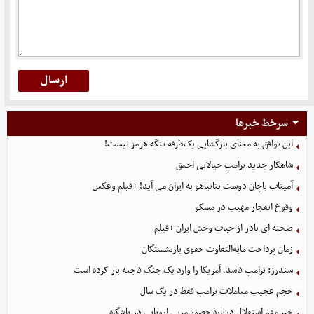
سرخط خبرها
این توافق به معنای بازگشایی یک‌طرفه تنگه هرمز نیست!
شاهکار جدید ترامپ خیالاتی احمق
آمیتاب باچان دوست نتانیاهو به ایران می آید! +فیلم وعکس
وقوع انفجار مهیب در مسکو
صحنه ای نادر از حیات وحش ایران +فیلم
زمان پرداخت مابه‌التفاوت حقوق بازنشستگان
سندرز: ترامپ فاسد، آمریکا را وارد یک جنگ فاجعه بار کرده است
حجم عجیب معاملات ترامپ فقط در یک سال
خبر مهم استقلال درباره حضور مربی اروپایی در باشگاه