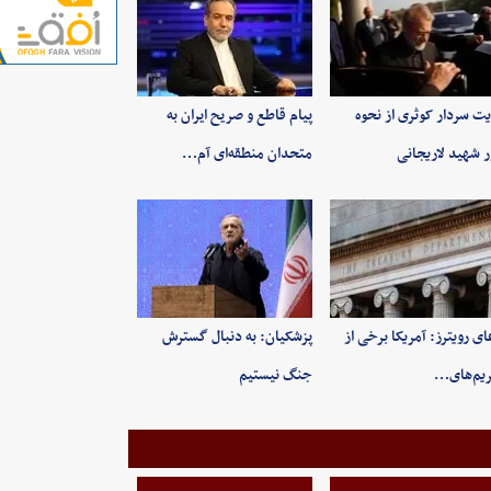
یت سردار کوثری از نحوه
پیام قاطع و صریح ایران به
ر شهید لاریجانی
متحدان منطقه‌ای آم…
ای رویترز: آمریکا برخی از
پزشکیان: به‌ دنبال گسترش
یم‌های…
جنگ نیستیم