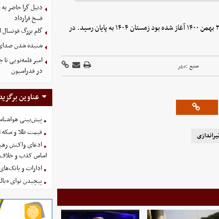
دنیل گرا حاضر به
فسخ قرارداد
دوره چهار ساله ریاست مرتضی قربانی بر فدراسیون تیراندازی که از ۳۰ بهمن ۱۴۰۰ آغاز شده بود زمستان ۱۴۰۴ به پایان رسید. در
گام بزرگ فوتسال ای
شنیده شدن صدای د
امیر قلعه‌نویی تا
منبع :
مهر
در فدراسیون
عناوین برگزید
پیش‌بینی هواشناسی امروز
قیمت طلا و سکه امروز پنجشنب
یراندازی
ادعای واکنش رهبر
اساس کذب و خلاف 
ادارات و بانک‌های کدام استان
پیچیدن نوای «یالث