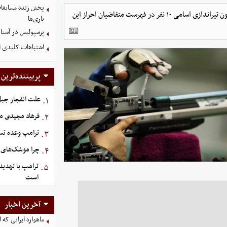
پخش زنده مسابقات 
با پایان یافتن مهلت ثبت نام برای کاندیداهای پست ریاست فدراسیون تیراندازی اسامی ۱۰ نفر در فهرست متقاضیان احراز این
بازی‌ها
پرسپولیس در آستانه جذب ۳ 
اشتباهات کلیدی اس
پربیننده‌ترین
علت انفجار جبل‌
۱.
فرهاد مجیدی م
۲.
ترامپ وعده تسل
۳.
چرا موشک‌های ای
۴.
ترامپ با تهدید
۵.
است
آخرین اخبار
ماهواره ایرانی که 