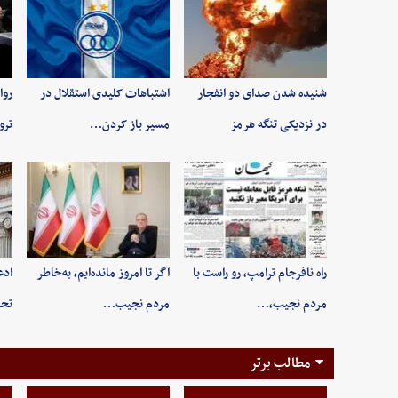
شنیده شدن صدای دو انفجار
اشتباهات کلیدی استقلال در
روا
در نزدیکی تنگه هرمز
مسیر باز کردن…
ترو
راه نافرجام ترامپ، رو راست با
اگر تا امروز مانده‌ایم، به‌خاطر
ادع
مردم نجیب،…
مردم نجیب…
تحر
مطالب برتر