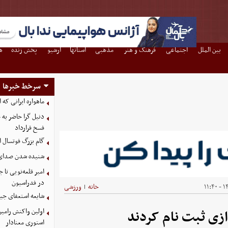
بین الملل
اجتماعی
فرهنگ و هنر
مذهبی
استانها
آرشیو
پخش زنده
ه
سرخط خبرها
ماهواره ایرانی که 
دنیل گرا حاضر به
فسخ قرارداد
گام بزرگ فوتسال ای
شنیده شدن صدای د
امیر قلعه‌نویی تا
در فدراسیون
۱۴۰
خانه
ورزشی
|
شایعه استعفای جیا
اولین واکنش رامین
استوری معنادار