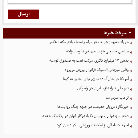
سرخط خبرها
جوراب‌ شهباز شریف در مراسم امضا توافق‌ مکه +عکس
مداحی بسیجی شهید حمیدرضا رجب‌زاده
بدهی ١٧ میلیارد دلاری شرکت نفت به صندوق توسعه
وقتی میزبانی المپیک فراتر از ورزش می‌رود
آمریکا در حال آماده سازی برای تجاوز به کوبا
تیم ملی تیراندازی ایران در راه پکن
ترامپ متهم شد
خبرنگار؛ مرزبان حقیقت در جبهه جنگ روایت‌ها
دختر مازندرانی، برترین تکواندوکار ایران در رنکینگ جدید
احمد دنیامالی از امکانات ورزشی باکو دیدن کرد