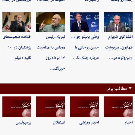
افشاگری شهرام
وقتی پمپئو جواب
تبریک رئیس
خلاصه صحبت‌های
همایون: سرنوشت
حسن روحانی را
مجلس به مناسبت
پزشکیان در ۱۰۰
«من‌وتو» در…
درباره جنگ با…
۱۷ مرداد روز
ثانیه +فیلم
خبرنگ…
مطالب برتر
اخبار
اخبار ورزشی
استقلال
پرسپولیس