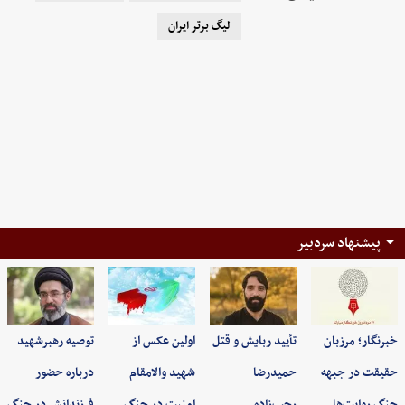
لیگ برتر ایران
پیشنهاد سردبیر
خبرنگار؛ مرزبان
تأیید ربایش و قتل
اولین عکس از
توصیه رهبرشهید
حقیقت در جبهه
حمیدرضا
شهید والامقام
درباره حضور
جنگ روایت‌ها
رجب‌زاده
امنیت در جنگ…
فرزندانش در جنگ