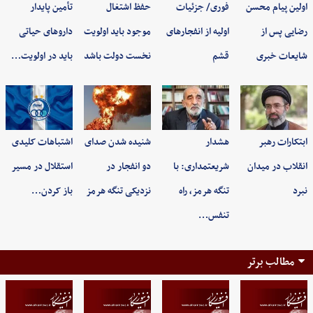
اولین پیام محسن
فوری/ جزئیات
حفظ اشتغال
تأمین پایدار
رضایی پس از
اولیه از انفجارهای
موجود باید اولویت
داروهای حیاتی
شایعات خبری
قشم
نخست دولت باشد
باید در اولویت…
ابتکارات رهبر
هشدار
شنیده شدن صدای
اشتباهات کلیدی
انقلاب در میدان
شریعتمداری: با
دو انفجار در
استقلال در مسیر
نبرد
تنگه هرمز، راه
نزدیکی تنگه هرمز
باز کردن…
تنفس…
مطالب برتر