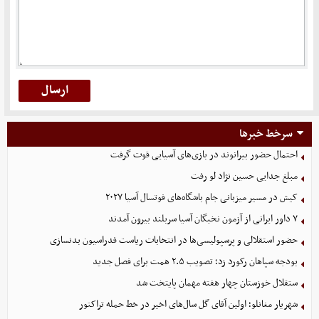
سرخط خبرها
احتمال حضور بیرانوند در بازی‌های آسیایی قوت گرفت
مبلغ جدایی حسین نژاد لو رفت
کیش در مسیر میزبانی جام باشگاه‌های فوتسال آسیا ۲۰۲۷
۷ داور ایرانی از آزمون نخبگان آسیا سربلند بیرون آمدند
حضور استقلالی و پرسپولیسی‌ها در انتخابات ریاست فدراسیون بدنسازی
بودجه سپاهان رکورد زد؛ تصویب ۲.۵ همت برای فصل جدید
ستقلال خوزستان چهار هفته مهمان پایتخت شد
شهریار مغانلو؛ اولین آقای گل سال‌های اخیر در خط حمله تراکتور