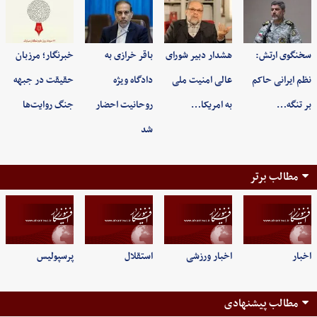
سخنگوی ارتش:
هشدار دبیر شورای
باقر خرازی به
خبرنگار؛ مرزبان
نظم ایرانی حاکم
عالی امنیت ملی
دادگاه ویژه
حقیقت در جبهه
بر تنگه…
به امریکا…
روحانیت احضار
جنگ روایت‌ها
شد
مطالب برتر
اخبار
اخبار ورزشی
استقلال
پرسپولیس
مطالب پیشنهادی