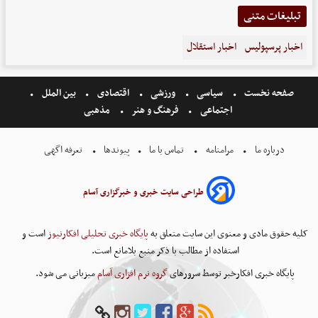
تبلیغات متنی
اخبار پرسپولیس
اخبار استقلال
صفحه نخست
سیاسی
ورزشی
اقتصادی
بین الملل
اجتماعی
فرهنگ و هنر
مذهبی
درباره ما
مرامنامه
تماس با ما
پیوندها
تعرفه اگهی
طراحی سایت خبری و خبرگزاری آسام
کلیه حقوق مادی و معنوی این سایت متعلق به
پایگاه خبری تحلیلی افکارنیوز
است و
استفاده از مطالب با ذکر منبع بلامانع است.
پایگاه خبری افکارخبر توسط سرورهای
گروه نرم افزاری آسام
میزبانی می شود.