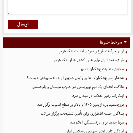
سرخط خبرها
اولین جزئیات طرح راهبردی امنیت تنگه هرمز
طرح جدید ایران برای عبور کشتی‌ها از تنگه هرمز
سخنان متفاوت پزشکیان + تیزر
هشدار پسر پزشکیان/ منظور رئیس جمهور از جمله معروفش چیست؟
هلاکت اعضای یک تیم تروریستی در جنوب سیستان و بلوچستان
ابتکارات رهبر انقلاب در میدان نبرد
پورجمشیدیان: اربعین ۱۴۰۵ با بالاترین سطح امنیت برگزار شد
پنتاگون جلسه اضطراری برای تأمین تسلیحات برگزار می‌کند
شرط جدید برای بازنشستگی اعلام شد
آمادگی کامل ارتش جمهوری اسلامی ایران