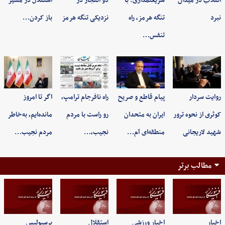
انقلاب در میدان
شریعتمداری: با
دو انفجار در
استقلال در مسیر
نبرد
تنگه هرمز، راه
نزدیکی تنگه هرمز
باز کردن…
تنفس…
روایت سردار
پیام قاطع و صریح
راه نافرجام ترامپ،
اگر تا امروز
کوثری از نحوه ترور
ایران به متحدان
رو راست با مردم
مانده‌ایم، به‌خاطر
شهید لاریجانی
منطقه‌ای آم…
نجیب،…
مردم نجیب…
مطالب برتر
اخبار
اخبار ورزشی
استقلال
پرسپولیس