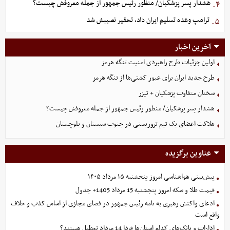
هشدار پسر پزشکیان/ منظور رئیس جمهور از جمله معروفش چیست؟
۴.
ترامپ وعده تسلیم ایران داد، تحقیر نصیبش شد
۵.
آخرین اخبار
اولین جزئیات طرح راهبردی امنیت تنگه هرمز
طرح جدید ایران برای عبور کشتی‌ها از تنگه هرمز
سخنان متفاوت پزشکیان + تیزر
هشدار پسر پزشکیان/ منظور رئیس جمهور از جمله معروفش چیست؟
هلاکت اعضای یک تیم تروریستی در جنوب سیستان و بلوچستان
عناوین برگزیده
پیش‌بینی هواشناسی امروز پنجشنبه ۱۵ مرداد ۱۴۰۵
قیمت طلا و سکه امروز پنجشنبه 15 مرداد 1405+ جدول
ادعای واکنش رهبری به نامه رئیس جمهور در فضای مجازی از اساس کذب و خلاف
واقع است
ادارات و بانک‌های کدام استان‌ها فردا 14 مرداد تعطیل هستند؟