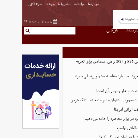
درباره ما
مرامنامه
تماس با ما
پیوندها
تعرفه اگهی
شنبه ۱۷ مرداد ۱۴۰۵
نرمندان
بازرگانی
خرید اکانت ظرفیتی PS5 و PS4؛ راهی اقتصادی برای تجربه
روف سشوار؛ مقایسه سشوار پرنسلی با برند
منیت پایدار و بومی آن است!
ست سوری با عنوان مدیریت جدید تنگه هرمز
 ایرانی آمریکا
 در برابر محاصره را ادامه می‌دهیم
البافی ترامپ
 را در ایران زمین‌گیر کند!