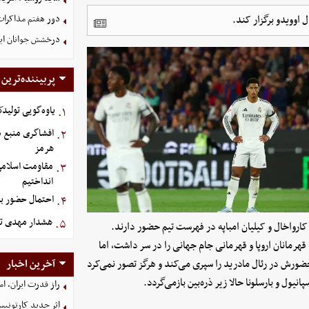
 اوویدو برگزار کند.
دور هفتم مذاکرات
درخشش جوانان ایر
پربیننده‌ترین
یاوه‌گویی تولیدک
۱.
افشاگری منبع م
۲.
هرمز
مقاومت اسلامی ع
۳.
انداختیم
احتمال حضور بی
۴.
هشدار مهدی تا
۵.
کارواخال و کیلیان امباپه در فهرست تیم حضور دارند.
 قهرمانان اروپا و قهرمانی جام جهانی را در سر داشت، اما
ورش در رئال مادرید را سپری می‌کند و هرگز تصور نمی‌کرد
آخرین اخبار
نیول و بارسلونا حالا زیر ذره‌بین بازمی‌گردد.
راز قدرت ایران، ا
اثر جدید کارتونی