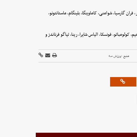
فران گارسیا، شوامنی، کاماوینگا، بلینگام، ماستانتونو،
کولومباتو، فونسکا، الیاس شایرا، رینا، تیاگو فرناندز و
منبع :
ورزش سه