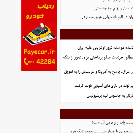
 لبنان و رژیم صهیونیستی
ان در المپیاد جهانی هوش مصنوعی
ننده موشک کروز اوکراینی علیه ایران
طلع؛ جزئیات مبلغ پرداختی برای عبور از تنگه
راق: پاسخ به آمریکا و عربستان را به تعویق
رانوند در بازی‌های آسیایی قوت گرفت
رتار به جاسوس تیم پرسپولیس
منیت پایدار و بومی آن است!
ست سوری با عنوان مدیریت جدید تنگه هرمز