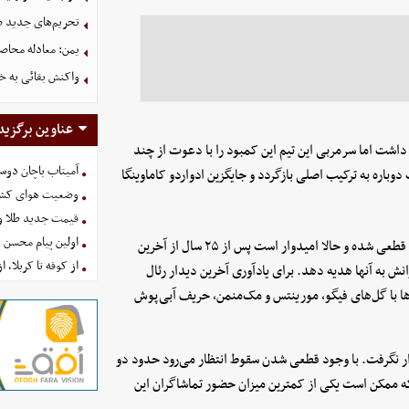
تحریم‌های جدید ضد
یمن: معادله محاصره
واکنش بقائی به خی
عناوین برگزید
د داشت اما سرمربی این تیم این کمبود را با دعوت از چند
آمیتاب باچان دوست
وباره به ترکیب اصلی بازگردد و جایگزین ادواردو کاماوینگا
وضعیت هوای کشور امروز 
قیمت جدید طلا و سکه امروز ۱۶ 
اولین پیام محسن 
در سوی مقابل، اوویدو قرار دارد که در انتهای جدول است و سقوطش قطعی شده و حالا امیدوار است پس از ۲۵ سال از آخرین
از کوفه تا کربلا، ا
ش به آنها هدیه دهد. برای یادآوری آخرین دیدار رئال
 ژانویه ۲۰۰۱ بازگردیم که کهکشانی‌ها با گل‌های فیگو، مورینتس و مک‌منمن، حریف آبی‌پوش
رار نگرفت. با وجود قطعی شدن سقوط انتظار می‌رود حدود دو
که ممکن است یکی از کمترین میزان حضور تماشاگران این