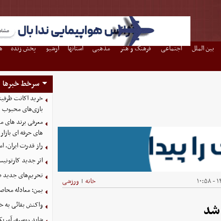
بین الملل
اجتماعی
فرهنگ و هنر
مذهبی
استانها
آرشیو
پخش زنده
ه
سرخط خبرها
بازی‌های محبوب
معرفی برند های مع
های حرفه ای بازار
راز قدرت ایران، ا
اثر جدید کارتونی
تحریم‌های جدید ضد
۱۴
خانه
ورزشی
|
یمن: معادله محاصره
واکنش بقائی به خی
 شد
شاید روسیه، آمریکا