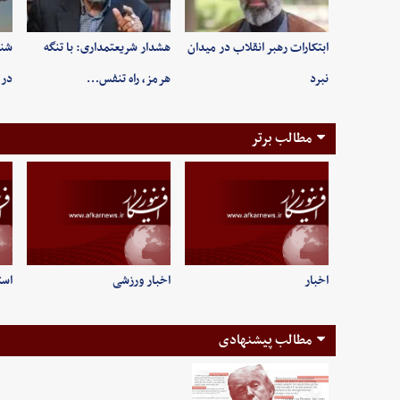
ابتکارات رهبر انقلاب در میدان
هشدار شریعتمداری: با تنگه
شنی
نبرد
هرمز، راه تنفس…
در 
مطالب برتر
اخبار
اخبار ورزشی
است
مطالب پیشنهادی