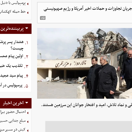
پرسپولیس با دنیل 
ی 12 هزار نفری آزادی که در جریان تجاوزات و حملات اخیر آمریکا و رژیم صهیونیستی
خط حمله کهکشانی گ
پربیننده‌ترین
هشدار پسر پزشک
۱.
چیست؟
اولین پیام محس
۲.
تکذیب یک خبر د
۳.
پیام سید مجید 
۴.
پرسپولیس در آستانه ج
۵.
آخرین اخبار
 و نماد تلاش، امید و افتخار جوانان این سرزمین هستند.
احتمال حضور بیرا
مبلغ جدایی حسین 
کیش در مسیر میزبانی