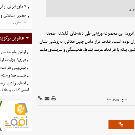
۷ داور ایرانی از آزمون نخبگان آسیا سربلند بیرون آمدند
نید
حضور استقلالی و 
بدنسازی
ران افزود: این مجموعه ورزشی طی دهه‌های گذشته، صحنه
عناوین برگزید
ران بوده است. هدف قرار دادن چنین مکانی، به‌روشنی نشان
شور، بلکه با هر نماد عزت، نشاط، همبستگی و سربلندی ملت
اولین پیام محسن 
فوری/ جزئیات اولی
پیش‌بینی هواشناسی امروز
قیمت طلا و سکه امروز پنجشنب
ادعای واکنش رهبر
اساس کذب و خلاف 
منبع :
ورزش سه