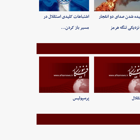
ده شدن صدای دو انفجار
اشتباهات کلیدی استقلال در
نزدیکی تنگه هرمز
مسیر باز کردن…
قلال
پرسپولیس