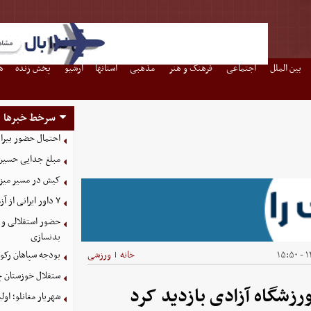
بین الملل
اجتماعی
فرهنگ و هنر
مذهبی
استانها
آرشیو
پخش زنده
ه
سرخط خبرها
احتمال حضور بیرا
مبلغ جدایی حسین 
کیش در مسیر میزبانی
۷ داور ایرانی از آزمون نخبگان آسیا سربلند بیرون آمدند
حضور استقلالی و 
بدنسازی
۱۴
خانه
ورزشی
بودجه سپاهان رکورد زد؛ تصویب
|
ستقلال خوزستان چ
زشگاه آزادی بازدید کرد
شهریار مغانلو؛ اول