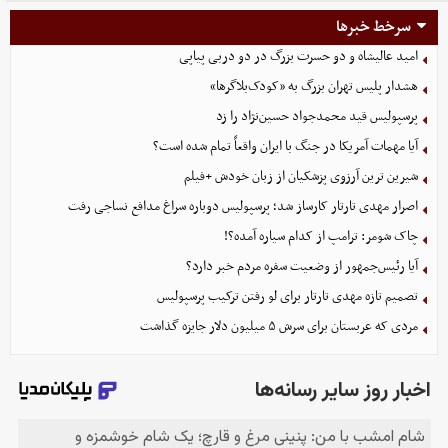
سرخط خبرها
امید عالیشاه و دو حسرت بزرگ در دو دربی پیاپی
هشدار پلیس تهران بزرگ به «کودک‌بلاگرها»
پرسپولیس قید محمدجواد حسین‌نژاد را زد
آیا مهمات آمریکا در جنگ با ایران واقعاً تمام شده است؟
شیرین ترین آرزوی پزشکیان از زبان خودش +فیلم
اصرار مهدی تارتار کارساز شد؛ پرسپولیس دوباره سراغ مدافع نساجی رفت
چاک شومر: ترامپ از کدام سیاره آمده؟!
آیا رئیس‌جمهور از وضعیت سفره مردم خبر دارد؟
تصمیم تازه مهدی تارتار برای لو رفتن ترکیب پرسپولیس
مردی که عربستان برای سرش ۵ میلیون دلار جایزه گذاشت