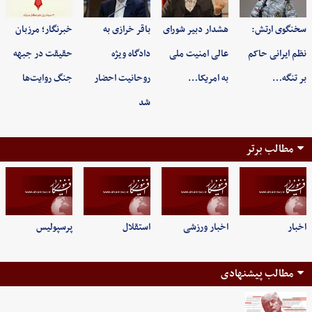
سخنگوی ارتش:
هشدار دبیر شورای
باقر خرازی به
خبرنگار؛ مرزبان
نظم ایرانی حاکم
عالی امنیت ملی
دادگاه ویژه
حقیقت در جبهه
بر تنگه…
به امریکا…
روحانیت احضار
جنگ روایت‌ها
شد
مطالب برتر
اخبار
اخبار ورزشی
استقلال
پرسپولیس
مطالب پیشنهادی