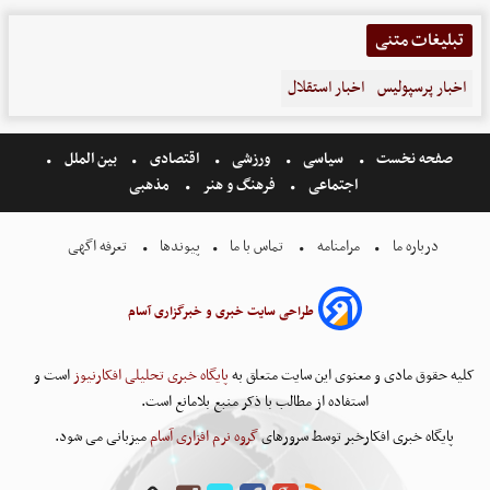
تبلیغات متنی
اخبار پرسپولیس
اخبار استقلال
صفحه نخست
سیاسی
ورزشی
اقتصادی
بین الملل
اجتماعی
فرهنگ و هنر
مذهبی
درباره ما
مرامنامه
تماس با ما
پیوندها
تعرفه اگهی
طراحی سایت خبری و خبرگزاری آسام
کلیه حقوق مادی و معنوی این سایت متعلق به
پایگاه خبری تحلیلی افکارنیوز
است و
استفاده از مطالب با ذکر منبع بلامانع است.
پایگاه خبری افکارخبر توسط سرورهای
گروه نرم افزاری آسام
میزبانی می شود.