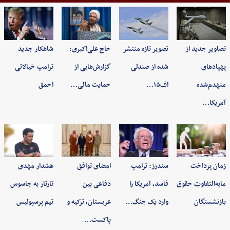
تصاویر جدید از
تصویر تازه منتشر
حاج علی‌اکبری:
شاهکار جدید
پهپادهای
شده از صندلی
گزارش‌هایی از
ترامپ خیالاتی
منهدم‌شده
اف۱۵…
حمایت مالی…
احمق
آمریکا…
زمان پرداخت
سندرز: ترامپ
امضای توافق
هشدار مهدی
مابه‌التفاوت حقوق
فاسد، آمریکا را
دفاعی بین
تارتار به جاسوس
بازنشستگان
وارد یک جنگ…
عربستان، ترکیه و
تیم پرسپولیس
پاکست…