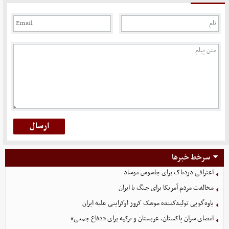
سرخط خبرها
اعترافی دردناک برای جاسوس موساد
مخالفت مردم آمریکا برای جنگ با ایران
یاوه‌گویی تولیدکننده موشک کروز اوکراینی علیه ایران
امضای سران پاکستان، عربستان و ترکیه برای «دفاع جمعی»