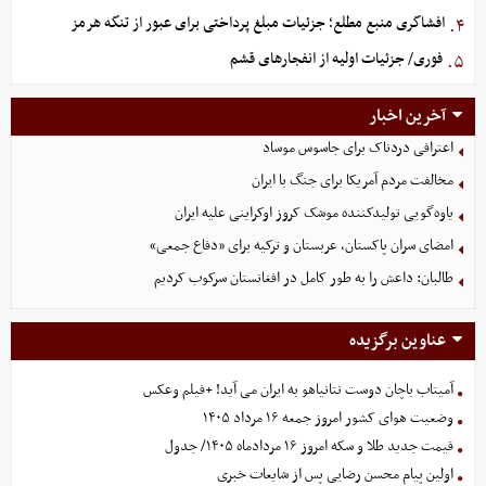
افشاگری منبع مطلع؛ جزئیات مبلغ پرداختی برای عبور از تنگه هرمز
۴.
فوری/ جزئیات اولیه از انفجارهای قشم
۵.
آخرین اخبار
اعترافی دردناک برای جاسوس موساد
مخالفت مردم آمریکا برای جنگ با ایران
یاوه‌گویی تولیدکننده موشک کروز اوکراینی علیه ایران
امضای سران پاکستان، عربستان و ترکیه برای «دفاع جمعی»
طالبان: داعش را به طور کامل در افغانستان سرکوب کردیم
عناوین برگزیده
آمیتاب باچان دوست نتانیاهو به ایران می آید! +فیلم وعکس
وضعیت هوای کشور امروز جمعه ۱۶ مرداد ۱۴۰۵
قیمت جدید طلا و سکه امروز ۱۶ مردادماه ۱۴۰۵/ جدول
اولین پیام محسن رضایی پس از شایعات خبری