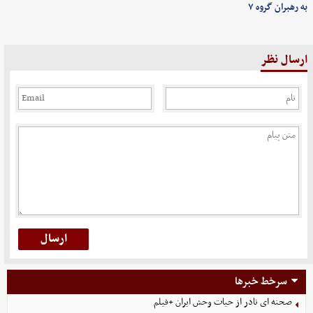
به رهبران گروه ۷
ارسال نظر
سرخط خبرها
صحنه ای نادر از حیات وحش ایران +فیلم