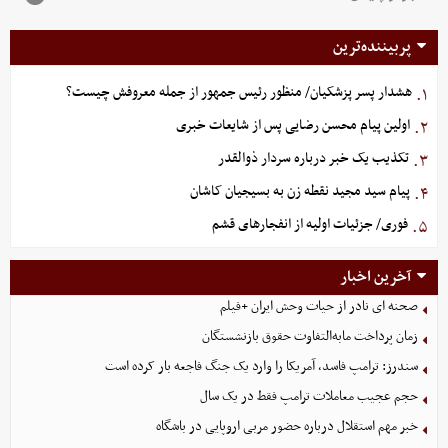
پربیننده‌ترین
هشدار پسر پزشکیان/ منظور رئیس جمهور از جمله معروفش چیست؟
۱.
اولین پیام محسن رضایی پس از شایعات خبری
۲.
تکذیب یک خبر درباره سردار ذوالقدر
۳.
پیام سید مجید نقطه زن به بسیجیان کاشان
۴.
فوری/ جزئیات اولیه از انفجارهای قشم
۵.
آخرین اخبار
صحنه ای نادر از حیات وحش ایران +فیلم
زمان پرداخت مابه‌التفاوت حقوق بازنشستگان
سندرز: ترامپ فاسد، آمریکا را وارد یک جنگ فاجعه بار کرده است
حجم عجیب معاملات ترامپ فقط در یک سال
خبر مهم استقلال درباره حضور مربی اروپایی در باشگاه