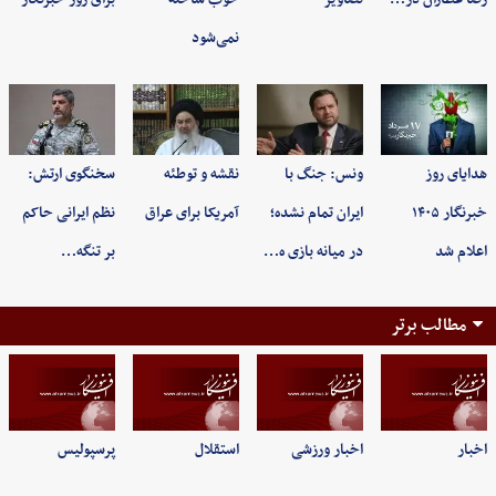
نمی‌شود
هدایای روز
ونس: جنگ با
نقشه و توطئه
سخنگوی ارتش:
خبرنگار ۱۴۰۵
ایران تمام نشده؛
آمریکا برای عراق
نظم ایرانی حاکم
اعلام شد
در میانه بازی ه…
بر تنگه…
مطالب برتر
اخبار
اخبار ورزشی
استقلال
پرسپولیس