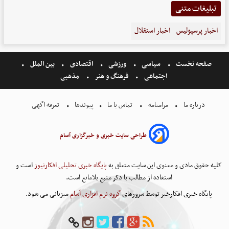
تبلیغات متنی
اخبار پرسپولیس
اخبار استقلال
صفحه نخست
سیاسی
ورزشی
اقتصادی
بین الملل
اجتماعی
فرهنگ و هنر
مذهبی
درباره ما
مرامنامه
تماس با ما
پیوندها
تعرفه اگهی
طراحی سایت خبری و خبرگزاری آسام
کلیه حقوق مادی و معنوی این سایت متعلق به
پایگاه خبری تحلیلی افکارنیوز
است و
استفاده از مطالب با ذکر منبع بلامانع است.
پایگاه خبری افکارخبر توسط سرورهای
گروه نرم افزاری آسام
میزبانی می شود.