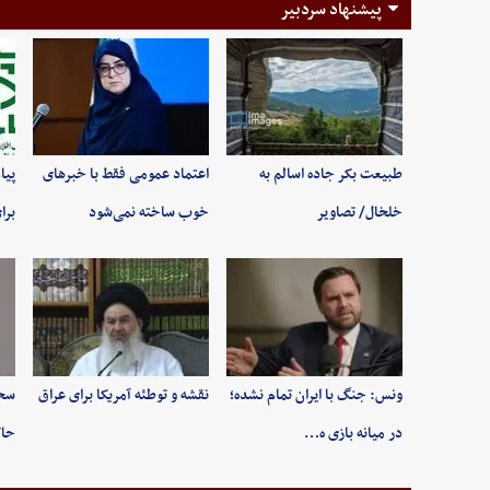
پیشنهاد سردبیر
طبیعت بکر جاده اسالم به
اعتماد عمومی فقط با خبرهای
پیا
خلخال/ تصاویر
خوب ساخته نمی‌شود
برا
ونس: جنگ با ایران تمام نشده؛
نقشه و توطئه آمریکا برای عراق
سخن
در میانه بازی ه…
حاک