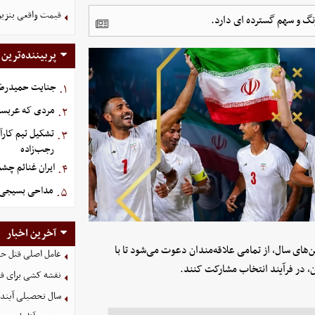
قیمت واقعی بنزین
پربیننده‌ترین
جنایت حمیدرضار
۱.
مردی که عربستان برای سرش ۵
۲.
تشکیل تیم کارآ
۳.
رجب‌زاده
ایران غنائم چشم
۴.
مداحی بسیجی 
۵.
آخرین اخبار
ن‌های سال، از تمامی علاقه‌مندان دعوت می‌شود تا با
عامل اصلی قتل حم
 در فرآیند انتخاب مشارکت کنند.
نقشه کشی برای فتن
سال تحصیلی آینده ۱۰۰ درصد حضوری آغاز می‌