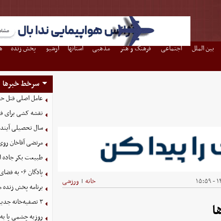
بین الملل
اجتماعی
فرهنگ و هنر
مذهبی
استانها
آرشیو
پخش زنده
ه
سرخط خبرها
عامل اصلی قتل حم
نقشه کشی برای فتن
سال تحصیلی آینده ۱۰۰ درصد حضوری آغاز می‌
مرتضی آقاخان روی
طبیعت بکر جاده اس
پادگان ۰۶ به فضای سبز شهری تبدیل می‌شود
۱۴
خانه
ورزشی
|
برنامه پخش زنده مسا
۳ تصفیه‌خانه جدید برای فضای سبز تهران در راه است
ا
روزبه چشمی پا به 