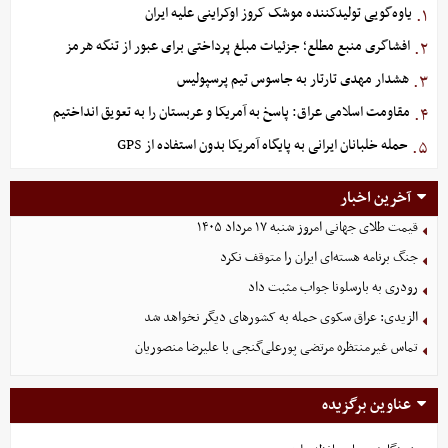
یاوه‌گویی تولیدکننده موشک کروز اوکراینی علیه ایران
۱.
افشاگری منبع مطلع؛ جزئیات مبلغ پرداختی برای عبور از تنگه هرمز
۲.
هشدار مهدی تارتار به جاسوس تیم پرسپولیس
۳.
مقاومت اسلامی عراق: پاسخ به آمریکا و عربستان را به تعویق انداختیم
۴.
حمله خلبانان ایرانی به پایگاه آمریکا بدون استفاده از GPS
۵.
آخرین اخبار
قیمت طلای جهانی امروز شنبه ۱۷ مرداد ۱۴۰۵
جنگ برنامه هسته‌ای ایران را متوقف نکرد
رودری به بارسلونا جواب مثبت داد
الزیدی: عراق سکوی حمله به کشورهای دیگر نخواهد شد
تماس غیرمنتظره مرتضی پورعلی‌گنجی با علیرضا منصوریان
عناوین برگزیده