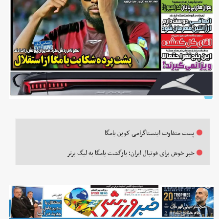
پست متفاوت اینستاگرامی کوین یامگا
خبر خوش برای فوتبال ایران؛ بازگشت یامگا به لیگ برتر