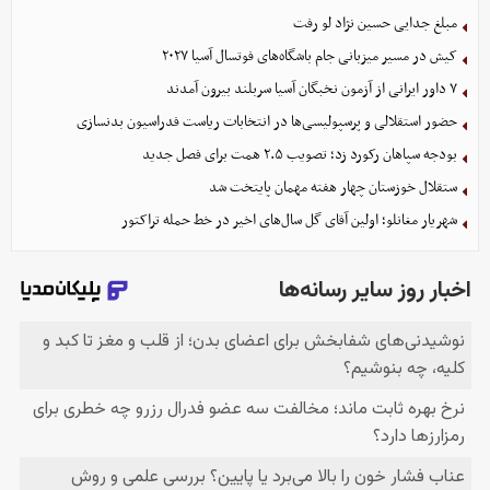
مبلغ جدایی حسین نژاد لو رفت
کیش در مسیر میزبانی جام باشگاه‌های فوتسال آسیا ۲۰۲۷
۷ داور ایرانی از آزمون نخبگان آسیا سربلند بیرون آمدند
حضور استقلالی و پرسپولیسی‌ها در انتخابات ریاست فدراسیون بدنسازی
بودجه سپاهان رکورد زد؛ تصویب ۲.۵ همت برای فصل جدید
ستقلال خوزستان چهار هفته مهمان پایتخت شد
شهریار مغانلو؛ اولین آقای گل سال‌های اخیر در خط حمله تراکتور