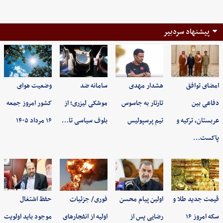
پیشنهاد سردبیر
امضای توافق
هشدار مهدی
سامانه ضد
وضعیت هوای
دفاعی بین
تارتار به جاسوس
موشکی لیزری؛ از
کشور امروز جمعه
عربستان، ترکیه و
تیم پرسپولیس
بلوف سیاسی تا…
۱۶ مرداد ۱۴۰۵
پاکست…
قیمت جدید طلا و
اولین پیام محسن
فوری/ جزئیات
حفظ اشتغال
سکه امروز ۱۶
رضایی پس از
اولیه از انفجارهای
موجود باید اولویت