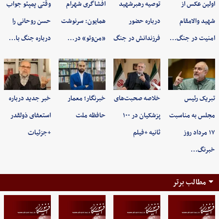
اولین عکس از
توصیه رهبرشهید
افشاگری شهرام
وقتی پمپئو جواب
شهید والامقام
درباره حضور
همایون: سرنوشت
حسن روحانی را
امنیت در جنگ…
فرزندانش در جنگ
«من‌وتو» در…
درباره جنگ با…
تبریک رئیس
خلاصه صحبت‌های
خبرنگار؛ معمار
خبر جدید درباره
مجلس به مناسبت
پزشکیان در ۱۰۰
حافظه ملت
استعفای ذولقدر
۱۷ مرداد روز
ثانیه +فیلم
+جزئیات
خبرنگ…
مطالب برتر