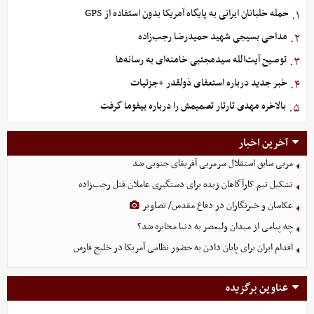
حمله خلبانان ایرانی به پایگاه آمریکا بدون استفاده از GPS
۱.
مداحی بسیجی شهید حمیدرضا رجب‌زاده
۲.
توصیح آیت‌الله سیدمجتبی خامنه‌ای به رسانه‌ها
۳.
خبر جدید درباره استعفای ذولقدر +جزئیات
۴.
بالاخره مهدی تارتار تصمیمش را درباره بیفوما گرفت
۵.
آخرین اخبار
مربی سابق استقلال سرمربی آفریقای جنوبی شد
تشکیل تیم کارآگاهان زبده برای دستگیری عاملان قتل رجب‌زاده
عکاسان و خبرنگاران در دفاع مقدس/ تصاویر
چه پیامی از میدان ولیعصر به دنیا مخابره شد؟
اقدام ایران برای پایان دادن به حضور نظامی آمریکا در خلیج فارس
عناوین برگزیده