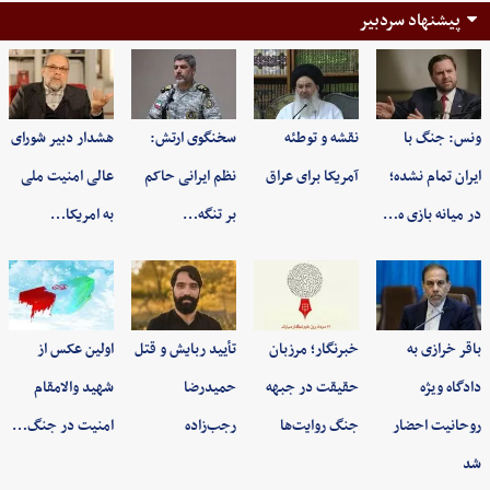
پیشنهاد سردبیر
ونس: جنگ با
نقشه و توطئه
سخنگوی ارتش:
هشدار دبیر شورای
ایران تمام نشده؛
آمریکا برای عراق
نظم ایرانی حاکم
عالی امنیت ملی
در میانه بازی ه…
بر تنگه…
به امریکا…
باقر خرازی به
خبرنگار؛ مرزبان
تأیید ربایش و قتل
اولین عکس از
دادگاه ویژه
حقیقت در جبهه
حمیدرضا
شهید والامقام
روحانیت احضار
جنگ روایت‌ها
رجب‌زاده
امنیت در جنگ…
شد