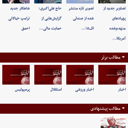
تصاویر جدید از
تصویر تازه منتشر
حاج علی‌اکبری:
شاهکار جدید
پهپادهای
شده از صندلی
گزارش‌هایی از
ترامپ خیالاتی
منهدم‌شده
اف۱۵…
حمایت مالی…
احمق
آمریکا…
مطالب برتر
اخبار
اخبار ورزشی
استقلال
پرسپولیس
مطالب پیشنهادی