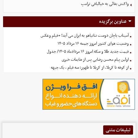
واکنش بقائی به خیالبافی ترامپ
عناوین برگزیده
آمیتاب باچان دوست نتانیاهو به ایران می آید! +فیلم وعکس
وضعیت هوای کشور امروز جمعه ۱۶ مرداد ۱۴۰۵
قیمت جدید طلا و سکه امروز ۱۶ مردادماه ۱۴۰۵/ جدول
اولین پیام محسن رضایی پس از شایعات خبری
از کوفه تا کربلا، از کربلا تا ظهور؛ سه قیام ، یک جبهه
تبلیغات متنی