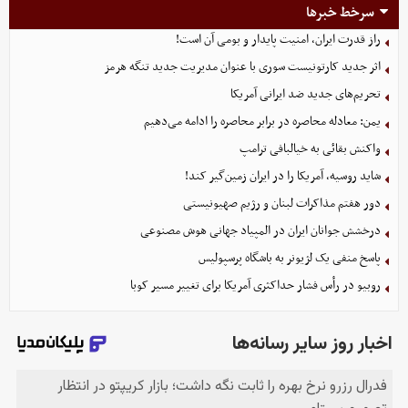
سرخط خبرها
راز قدرت ایران، امنیت پایدار و بومی آن است!
اثر جدید کارتونیست سوری با عنوان مدیریت جدید تنگه هرمز
تحریم‌های جدید ضد ایرانی آمریکا
یمن: معادله محاصره در برابر محاصره را ادامه می‌دهیم
واکنش بقائی به خیالبافی ترامپ
شاید روسیه، آمریکا را در ایران زمین‌گیر کند!
دور هفتم مذاکرات لبنان و رژیم صهیونیستی
درخشش جوانان ایران در المپیاد جهانی هوش مصنوعی
پاسخ منفی یک لژیونر به باشگاه پرسپولیس
روبیو در رأس فشار حداکثری آمریکا برای تغییر مسیر کوبا