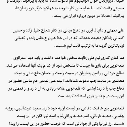
خلیفه، دروازه‌بان جوان آلومینیوم هم دعوت شده که باید با بیرانوند، نیازمند و
حسینی رقابت کند. تا به اینجای کار باتوجه به عملکرد دیگر دروازه‌بان‌ها،
بیرانوند احتمالا در درون دروازه ایران می‌ایستد.
علی نعمتی و دانیال ایری در دفاع میانی در کنار شجاع خلیل زاده و حسین
کنعانی زادگان دعوت شده‌اند که در این خط هم زوج خلیل زاده و کنعانی
نزدیک‌ترین گزینه‌ها به ترکیب ثابت تیم هستند.
مدافعان کناری تیم ملی رقابت سختی خواهند داشت و باید دید استراتژی
قلعه‌نویی برای بازی‌ها چیست تا مشخص شود از کدام یک آنها استفاده می‌کند.
صالح حردانی و رامین رضاییان در سمت راست و احسان حاج صفی و میلاد
محمدی در سمت چپ دعوت‌ شده‌اند. البته علی نعمتی هم شانس حضور در
دفاع چپ را دارد؛ آپشنی که قلعه‌نویی علاقه زیادی به آن دارد و از نعمتی در
این پست در چندین بازی استفاده کرده است.
قلعه‌نویی پنج هافبک دفاعی در لیست اولیه خود دارد. سعید عزت‌اللهی، روزبه
چشمی، محمد قربانی، امیرمحمد رزاقی‌نیا و امید نورافکن در این پست
هستند. رزاقی‌نیا یکی از جوانانی است که فرصت حضور در این لیست را پیدا