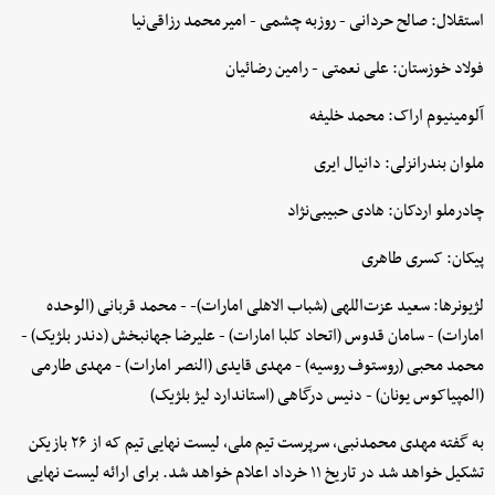
استقلال: صالح حردانی - روزبه چشمی - امیرمحمد رزاقی‌نیا
فولاد خوزستان: علی نعمتی - رامین رضائیان
آلومینیوم اراک: محمد خلیفه
ملوان بندرانزلی: دانیال ایری
چادرملو اردکان: هادی حبیبی‌نژاد
پیکان: کسری طاهری
لژیونرها: سعید عزت‌اللهی (شباب الاهلی امارات)- - محمد قربانی (الوحده
امارات) - سامان قدوس (اتحاد کلبا امارات) - علیرضا جهانبخش (دندر بلژیک) -
محمد محبی (روستوف روسیه) - مهدی قایدی (النصر امارات) - مهدی طارمی
(المپیاکوس یونان) - دنیس درگاهی (استاندارد لیژ بلژیک)
به گفته مهدی محمدنبی، سرپرست تیم ملی، لیست نهایی تیم که از ۲۶ بازیکن
تشکیل خواهد شد در تاریخ ۱۱ خرداد اعلام خواهد شد. برای ارائه لیست نهایی