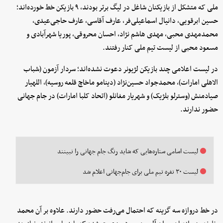
ملی که متشکل از بازیکنان شاغل در لیگ برتر بودند، ۹ بازیکن خط خورده‌اند؛
حسین ابرقویی، دانیال اسماعیلی‌فر، عارف آقاسی، عارف حاجی‌عیدی،
محمدمهدی محبی، مهدی هاشم نژاد، احسان محروقی، پوریا شهرآبادی و
مسعود محبی از لیست تیم ملی کنار رفتند.
در لیست اعلامی چند بازیکن لژیونر دعوت نشده‌اند؛ سردار آزمون (شباب
الاهلی امارات)، محمدجواد حسین‌نژاد (دینامو ماخاچ قلعه روسیه)، اللهیار
صیادمنش (وسترلو بلژیک) و شهریار مغانلو (اتحاد کلبا امارات) در جام جهانی
حضور ندارند.
لیست اسامی ستاره‌هایی که شاید رنگ جام جهانی را نبینند
لیست ۳۰ نفره تیم ملی برای جام‌جهانی اعلام شد
در خط دروازه سه گزینه که احتمال می‌رفت حضور دارند. علاوه بر آن محمد