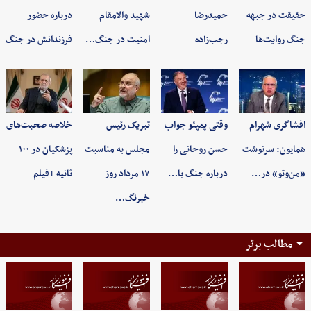
حقیقت در جبهه
حمیدرضا
شهید والامقام
درباره حضور
جنگ روایت‌ها
رجب‌زاده
امنیت در جنگ…
فرزندانش در جنگ
افشاگری شهرام
وقتی پمپئو جواب
تبریک رئیس
خلاصه صحبت‌های
همایون: سرنوشت
حسن روحانی را
مجلس به مناسبت
پزشکیان در ۱۰۰
«من‌وتو» در…
درباره جنگ با…
۱۷ مرداد روز
ثانیه +فیلم
خبرنگ…
مطالب برتر