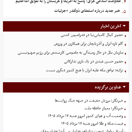
مقاومت اسلامی عراق: پاسخ به آمریکا و عربستان را به تعویق انداختیم
۴.
خبر جدید درباره استعفای ذولقدر +جزئیات
۵.
آخرین اخبار
حضور کمال کامیابی‌نیا در فدراسیون کشتی
گام تازه ایران و آذربایجان برای همکاری در ورزش
سازمان ملل در حال رسیدگی به جاسوسی کارمندش برای رژیم صهیونیستی
حضور حسین عبدی در یک بازی تدارکاتی
ترکیه: توافق مکه علیه ایران یا هیچ کشور دیگری نیست
عناوین برگزیده
خبرنگار؛ مرزبان حقیقت در جبهه جنگ روایت‌ها
خبرنگار؛ معمار حافظه ملت
وضعیت آب و هوای کشور امروز شنبه ۱۷ مرداد ۱۴۰۵
قیمت سکه و طلا امروز شنبه ۱۷ مرداد ۱۴۰۵
آمیتاب باچان دوست نتانیاهو به ایران می آید! +فیلم وعکس