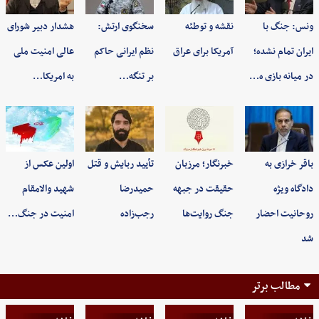
ونس: جنگ با
نقشه و توطئه
سخنگوی ارتش:
هشدار دبیر شورای
ایران تمام نشده؛
آمریکا برای عراق
نظم ایرانی حاکم
عالی امنیت ملی
در میانه بازی ه…
بر تنگه…
به امریکا…
باقر خرازی به
خبرنگار؛ مرزبان
تأیید ربایش و قتل
اولین عکس از
دادگاه ویژه
حقیقت در جبهه
حمیدرضا
شهید والامقام
روحانیت احضار
جنگ روایت‌ها
رجب‌زاده
امنیت در جنگ…
شد
مطالب برتر