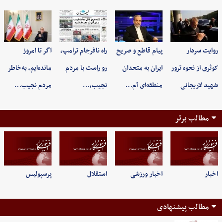
روایت سردار
پیام قاطع و صریح
راه نافرجام ترامپ،
اگر تا امروز
کوثری از نحوه ترور
ایران به متحدان
رو راست با مردم
مانده‌ایم، به‌خاطر
شهید لاریجانی
منطقه‌ای آم…
نجیب،…
مردم نجیب…
مطالب برتر
اخبار
اخبار ورزشی
استقلال
پرسپولیس
مطالب پیشنهادی