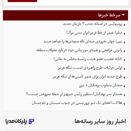
سرخط خبرها
پرسپولیس در آستانه جذب ۳ بازیکن جدید
فیلم/ عبور از خط قرمز ایران یعنی مرگ!
یمن: جهان به‌زودی صدای ناله سعودی‌ها را خواهد شنید
رایزنی عراقچی و همتای موریتانی خود درباره تحولات منطقه
کنایه عجیب عضو هیئت رئیسه مجلس به بقایی!
اولین جزئیات طرح راهبردی امنیت تنگه هرمز
طرح جدید ایران برای عبور کشتی‌ها از تنگه هرمز
سخنان متفاوت پزشکیان + تیزر
هشدار پسر پزشکیان/ منظور رئیس جمهور از جمله معروفش چیست؟
هلاکت اعضای یک تیم تروریستی در جنوب سیستان و بلوچستان