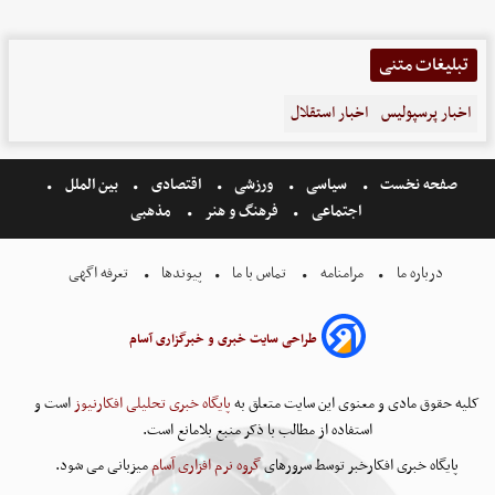
تبلیغات متنی
اخبار پرسپولیس
اخبار استقلال
صفحه نخست
سیاسی
ورزشی
اقتصادی
بین الملل
اجتماعی
فرهنگ و هنر
مذهبی
درباره ما
مرامنامه
تماس با ما
پیوندها
تعرفه اگهی
طراحی سایت خبری و خبرگزاری آسام
کلیه حقوق مادی و معنوی این سایت متعلق به
پایگاه خبری تحلیلی افکارنیوز
است و
استفاده از مطالب با ذکر منبع بلامانع است.
پایگاه خبری افکارخبر توسط سرورهای
گروه نرم افزاری آسام
میزبانی می شود.