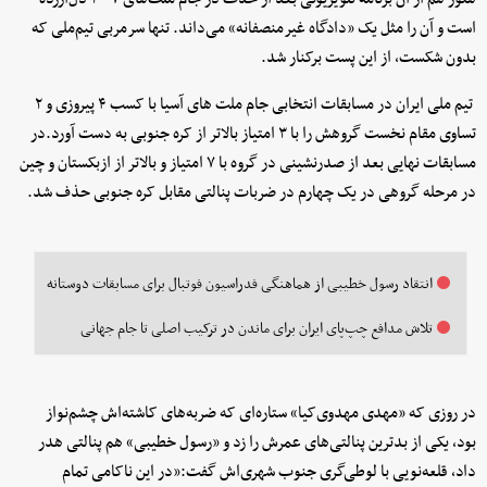
است و آن را مثل یک «دادگاه غیرمنصفانه» می‌داند. تنها سرمربی تیم‌ملی که
بدون شکست، از این پست برکنار شد.
تیم ملی ایران در مسابقات انتخابی جام ملت های آسیا با کسب ۴ پیروزی و ۲
تساوی مقام نخست گروهش را با ۳ امتیاز بالاتر از کره جنوبی به دست آورد.در
مسابقات نهایی بعد از صدرنشینی در گروه با ۷ امتیاز و بالاتر از ازبکستان و چین
در مرحله گروهی در یک چهارم در ضربات پنالتی مقابل کره جنوبی حذف شد.
انتقاد رسول خطیبی از هماهنگی فدراسیون فوتبال برای مسابقات دوستانه
تلاش مدافع چپ‌پای ایران برای ماندن در ترکیب اصلی تا جام جهانی
در روزی که «مهدی مهدوی‌کیا» ستاره‌ای که ضربه‌های کاشته‌اش چشم‌نواز
بود، یکی از بدترین پنالتی‌های عمرش را زد و «رسول خطیبی» هم پنالتی هدر
داد، قلعه‌نویی با لوطی‌گری جنوب شهری‌اش گفت:«در این ناکامی تمام