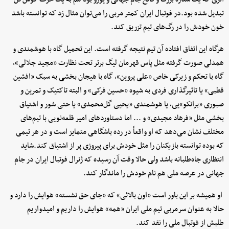
تبدیل شده بود.در فوتبال ایران کمتر مربی را می‌توان مثال زد که توانسته باشد
خون خودش را در رگ‌های تیم تزریق کند.
هرگاه این اتفاق افتاده آن تیم نتیجه گرفته است. این تحمیل گاه با هوشمندی و
همدلی صورت گرفته مثل پاس قهرمان لیگ برتر تحت نظارت «مجید جلالی»،
گاه با تحکم و زیرکی خاص «علی پروین»، گاه با هیجان بخشی به سبک «افشین
قطبی» یا تاثیرگذاری فردی به شیوه «حسین فرکی» و البته تاکتیک و تمرین و
صبوری «برانکو»یی، یا هوشمندی «یحیی گل‌محمدی» یا حتی شور و اشتیاق
بخشی مثل «فرهاد مجیدی» و ... اما دستاوردهای امیر قلعه‌نویی با تیم‌های
مختلف نشان می‌دهد که او واقعاً در رده باشگاهی متمایز است و در هر تیمی
که بوده توانسته بازیکنان را مثل خودش برای پیروزی پر از اشتیاق کند.شاید
انتظاری جاه‌طلبانه باشد ولی حالا وقت آن رسیده که ژنرال فوتبال ایران در جام
جهانی در عرصه ملی هم نام خودش را ماندگار کند.
او همیشه بر این باور است «اون بالائی» که «جای حق نشسته» هوایش را دارد و
حالا به عنوان سرمربی تیم ملی ایران «همه» هوایش را داریم و امیدواریم
طلبش از فوتبال ملی را نقد کند.