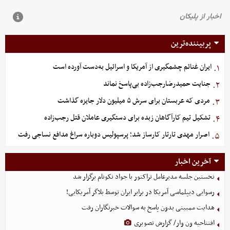
پربیننده‌ترین
ایران غنائم چشمگیری از آمریکا و اسرائیل به‌دست آورده است
۱.
جنایت حمیدرضارجب‌زاده بی‌پاسخ نماند
۲.
مردی که عربستان برای سرش ۵ میلیون دلار جایزه گذاشت
۳.
تشکیل تیم کارآگاهان زبده برای دستگیری عاملان قتل رجب‌زاده
۴.
اصرار مهدی تارتار کارساز شد؛ پرسپولیس دوباره سراغ مدافع نساجی رفت
۵.
آخرین اخبار
نخستین جلسه مدیرعامل تراکتور با جواد نکونام برگزار شد
رسوایی دیپلماسی آمریکا در برابر ایران توسط بلاگر آمریکایی!
هدایت ممبینی بدون پاسخ به سوالات خبرنگاران رفت
افتتاحیه ون وار/ گزارش تصویری