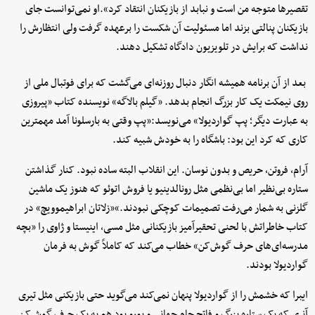
تقصیرها متوجه من است و نبابد از بازیکنان انتقاد کرد».او نمی‌توانست جای
بازیکنان پنالتی بزند اما مسئولیت آن شکست را برعهده گرفت ولی انتظارش را
نداشت که برایش در تلویزیون دادگاه تشکیل دهند.
بعد از آن برنامه همیشه انگار دنبال روزنه‌ای می‌گشت که برای فوتبال ملی از
روی نیمکت یک کار بزرگ انجام بدهد. «گیلم بالاگه» نویسنده کتاب «پیروزی
به عبارت دیگر؛ پپ گواردیولا» می‌نویسد:«پپ وقتی به بارسلونا آمد مهمترین
کاری که کرد این بود: باشگاه را به خودش شبیه کند.
آرام، فروتن، حریص و بدون نوسان. این انقلاب البته ساده نبود. کنار گذاشتن
ستاره بی‌نظیر اما بی‌نظمی مثل رونالدینیو یا فروش اتوئو که هنوز یک ماشین
گلزنی به شمار می‌رفت تصمیمات کوچکی نبودند.»«زلاتان ابراهیموویچ» در
کتاب خاطراتش با لحنی تحقیرآمیز بازیکنانی مثل مسی، اینیستا و ژاوی را «بچه
مدرسه‌ای‌های حرف گوش‌کن» خطاب می‌کند که کاملاً گوش به فرمان
گواردیولا بودند.
ایبرا که خشمش را از گواردیولا پنهان نمی‌کند می‌گوید حتی بازیکنی مثل تیری
آنری که یک ستاره بزرگ و فاتح جام جهانی و یورو بود هم به یک حرف گوش‌کن