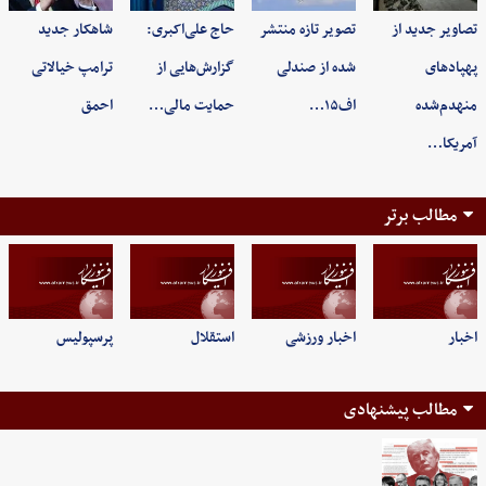
تصاویر جدید از
تصویر تازه منتشر
حاج علی‌اکبری:
شاهکار جدید
پهپادهای
شده از صندلی
گزارش‌هایی از
ترامپ خیالاتی
منهدم‌شده
اف۱۵…
حمایت مالی…
احمق
آمریکا…
مطالب برتر
اخبار
اخبار ورزشی
استقلال
پرسپولیس
مطالب پیشنهادی