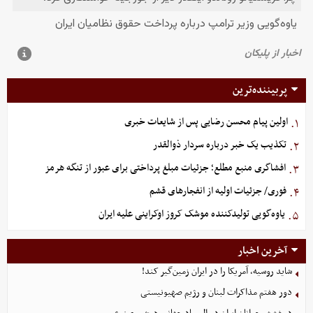
پربیننده‌ترین
اولین پیام محسن رضایی پس از شایعات خبری
۱.
تکذیب یک خبر درباره سردار ذوالقدر
۲.
افشاگری منبع مطلع؛ جزئیات مبلغ پرداختی برای عبور از تنگه هرمز
۳.
فوری/ جزئیات اولیه از انفجارهای قشم
۴.
یاوه‌گویی تولیدکننده موشک کروز اوکراینی علیه ایران
۵.
آخرین اخبار
شاید روسیه، آمریکا را در ایران زمین‌گیر کند!
دور هفتم مذاکرات لبنان و رژیم صهیونیستی