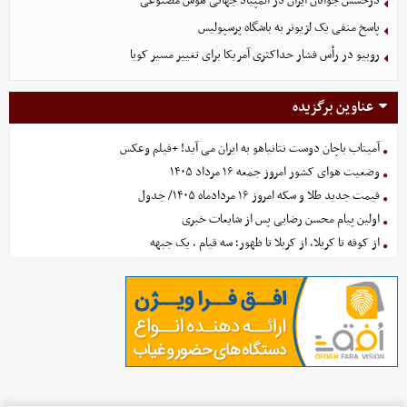
درخشش جوانان ایران در المپیاد جهانی هوش مصنوعی
پاسخ منفی یک لژیونر به باشگاه پرسپولیس
روبیو در رأس فشار حداکثری آمریکا برای تغییر مسیر کوبا
عناوین برگزیده
آمیتاب باچان دوست نتانیاهو به ایران می آید! +فیلم وعکس
وضعیت هوای کشور امروز جمعه ۱۶ مرداد ۱۴۰۵
قیمت جدید طلا و سکه امروز ۱۶ مردادماه ۱۴۰۵/ جدول
اولین پیام محسن رضایی پس از شایعات خبری
از کوفه تا کربلا، از کربلا تا ظهور؛ سه قیام ، یک جبهه