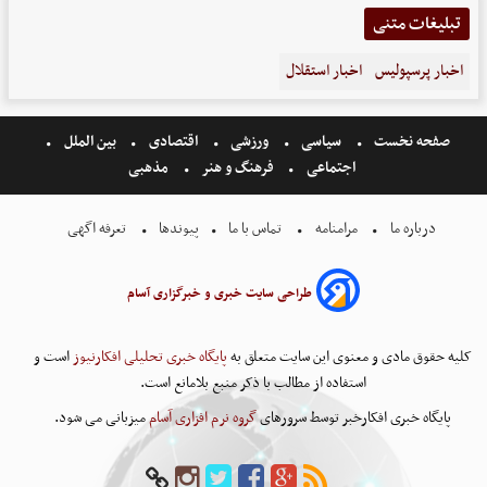
تبلیغات متنی
اخبار پرسپولیس
اخبار استقلال
صفحه نخست
سیاسی
ورزشی
اقتصادی
بین الملل
اجتماعی
فرهنگ و هنر
مذهبی
درباره ما
مرامنامه
تماس با ما
پیوندها
تعرفه اگهی
طراحی سایت خبری و خبرگزاری آسام
کلیه حقوق مادی و معنوی این سایت متعلق به
پایگاه خبری تحلیلی افکارنیوز
است و
استفاده از مطالب با ذکر منبع بلامانع است.
پایگاه خبری افکارخبر توسط سرورهای
گروه نرم افزاری آسام
میزبانی می شود.