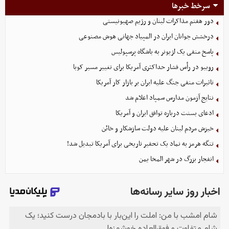
سرخط خبرها
دور هفتم مذاکرات لبنان و رژیم صهیونیستی
درخشش جوانان ایران در المپیاد جهانی هوش مصنوعی
پاسخ منفی یک لژیونر به باشگاه پرسپولیس
روبیو در رأس فشار حداکثری آمریکا برای تغییر مسیر کوبا
تاثیرات منفی جنگ علیه ایران بر بازار کار آمریکا
نتایج آزمون مدارس سمپاد اعلام شد
ادعای بسنت درباره توافق ایران و آمریکا
خیزش مردم لبنان علیه دولت سازشکار و خائن
تنگه هرمز به نماد یک تحقیر تاریخی برای آمریکا تبدیل شد!
انفجار بزرگ در شهر المخا یمن