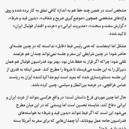
مشخص است در همین چند خط هم به اندازه کافی تملق به کار برده شده و روی
واژه‌های مشخصی همچون «موضع‌گیری صریح و شفاف»، «بدون قید و شرط»،
«گزارش سفت و سخت»، «مدیریت ایرانی» و «عزت و اقتدار فوتبال ایران»
تاکید شده.
مشکل اما اینجاست که حتی رئیس فیفا «قابل» ندانسته که در چنین جلسه‌ای
حاضر شود! در چنین شرایطی این سفر و جلسه نمی‌تواند چندان هم عزتمند
تلقی شود؛ چراکه اگر قرار به حفظ شان بود، بهتر بود فدراسیون فوتبال هم همان
دبیرکل را به این جلسه می‌فرستاد تا شروط را مطرح کند. ضمن اینکه به قدری از
این جلسه دستاوردسازی شده که بعید است تیم مذاکره‌کننده ایران به ریاست
عباس عراقچی، در عرصه بین‌الملل و سیاسی، چنین کرده باشد.
حال اما چنین موردی فرع داستان است؛ در واقع هرکسی بتواند از عزت ایران و
ایرانی دفاع کند، شایسته تحسین است اما پرسشی که در این میان مطرح
می‌شود این است که اگر فیفا نتواند «بدون قید و شرط» به خواسته‌های
فدراسیون جامه عمل بپوشاند، آیا چمدان‌هایی که برای سفر به آمریکا بسته
شده، باز می‌شود؟