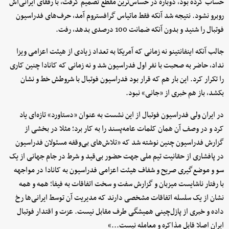
حساب کرده بود، دوباره در حساس‌ترین مقطع تصمیم گرفت، با رفقای ایرانی‌اش
روبرو نشود. نتیجه شد آنکه فقط ماتیاس گرافستروم آمد، حرف‌های فدراسیون
فوتبال را شنید و بدون آنکه ضمانت 100 درصدی بدهد، رفت.
جالب آنکه اینفانتینو نه زمانی که آمریکا به تعداد زیادی از هیئت اعزامی ویزا
نداد، حاضر به صحبت با نفر اول فدراسیون شد و نه زمانی که کانادا چنین کاری
را تکرار کرد. این بار هم که قرار بود فدراسیون فوتبال با شروطش خط و نشان
بکشد، باز هم خبری از «جانی» نبود.
در ایران ولی فدراسیون فوتبال از این نشست به عنوان «دستاورد» تازه‌ای یاد
کرد و در وصف آن همان کلمات عامه‌پسند را به کار برد؛ مثلا در بخشی از
گزارش فدراسیون چنین نوشته شد که «تلاش‌های بی‌وقفه مسئولان فدراسیون
در پافشاری از حقانیت تیم ملی جهت حضور بی‌قید و شرط در جام جهانی از یک
سو و موضع‌گیری صریح و شفاف هیئت اعزامی فدراسیون به کانادا در مواجهه
با رفتار ناشایست میزبان و گزارش سفت و سخت اتفاقات به فیفا؛ همه و همه
نشان از یک سلسله اتفاقات مشخصی دارند که مدیریت آن توسط ایرانی‌ها رخ
داده و خبری از پازل‌چینی همیشگی طرف مقابل نیست. عزت و اقتدار فوتبال
ایران اصلا قابل مذاکره و معامله نیست...»