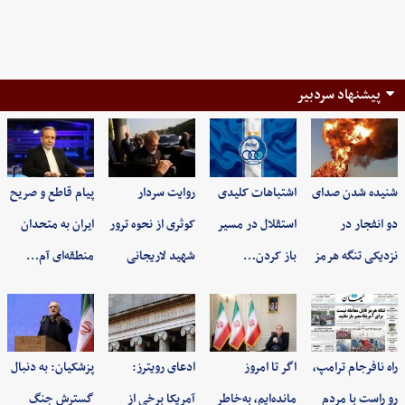
پیشنهاد سردبیر
شنیده شدن صدای
اشتباهات کلیدی
روایت سردار
پیام قاطع و صریح
دو انفجار در
استقلال در مسیر
کوثری از نحوه ترور
ایران به متحدان
نزدیکی تنگه هرمز
باز کردن…
شهید لاریجانی
منطقه‌ای آم…
راه نافرجام ترامپ،
اگر تا امروز
ادعای رویترز:
پزشکیان: به‌ دنبال
رو راست با مردم
مانده‌ایم، به‌خاطر
آمریکا برخی از
گسترش جنگ