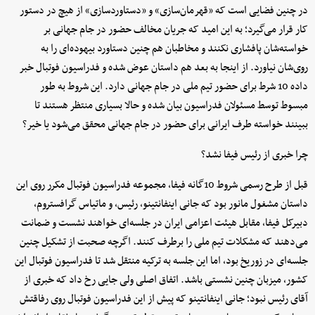
در چنین فضایی است که «قهرمان‌سازی» و «دستاوردسازی» از هیچ در دستور
کار قرار می‌گیرد؛ به این امید که جریان مخالف حضور در جام جهانی بر
خواسته‌شان پافشاری نکنند و مخاطبان هم چنین دستاورد بیهوده‌ای را به
روی‌شان نیاورد. از اینجا به بعد هم داستان عوض شده و فدراسیون فوتبال خبر
داده 10 شرط برای حضور تیم ملی در جام جهانی دارد. این شروط به طور
مبسوط توسط مسئولان فدراسیون بیان شده و حالا بسیاری منتظر هستند تا
ببینند خواسته طرف ایرانی برای حضور در جام جهانی محقق می‌شود یا خیر؟
چرا خبری از رئیس فیفا نشد؟
قبل از طرح رسمی شروط 10‌گانه فیفا، مجموعه فدراسیون فوتبال مکرر روی این
داستان مشغول مانور بود که جانی اینفانتینو، رئیس، و ماتیاس گرافستروم،
دبیرکل فیفا، مقابل هیئت اعزامی ایران در جلسه‌ای خواهند نشست و ضمانت
می‌دهند که مشکلات تیم ملی را برطرف کنند. اگرچه صحبت از تشکیل چنین
جلسه‌ای در زوریخ بود، اما این جلسه به ترکیه منتقل شد تا فدراسیون فوتبال این
کشور، میزبان چنین نشستی باشد. اتفاق اصلی ولی جایی رخ داد که خبری از
آقای رئیس نبود؛ جانی اینفانتینو که پیش از این فدراسیون فوتبال روی رفاقتش