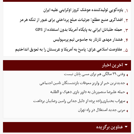
یاوه‌گویی تولیدکننده موشک کروز اوکراینی علیه ایران
۱.
افشاگری منبع مطلع؛ جزئیات مبلغ پرداختی برای عبور از تنگه هرمز
۲.
حمله خلبانان ایرانی به پایگاه آمریکا بدون استفاده از GPS
۳.
هشدار مهدی تارتار به جاسوس تیم پرسپولیس
۴.
مقاومت اسلامی عراق: پاسخ به آمریکا و عربستان را به تعویق انداختیم
۵.
آخرین اخبار
وقتی ۳۹ سالگی هم برای مسی پایان نیست
جدیدترین خبر از واریز معوقات بازنشستگان تامین اجتماعی
حمله علیرضا منصوریان به داور بازی دهوک و الطلبه
سهراب بختیاری‌زاده پرده از دلیل جدایی رامین رضاییان برداشت
مربی جدید استقلال در راه تهران
عناوین برگزیده