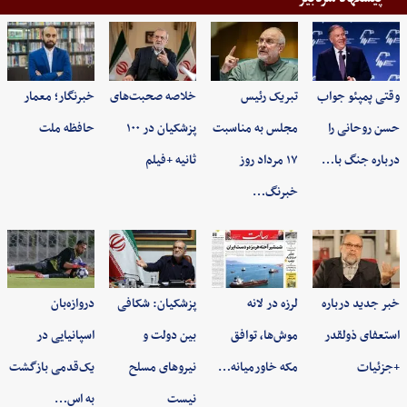
وقتی پمپئو جواب
تبریک رئیس
خلاصه صحبت‌های
خبرنگار؛ معمار
حسن روحانی را
مجلس به مناسبت
پزشکیان در ۱۰۰
حافظه ملت
درباره جنگ با…
۱۷ مرداد روز
ثانیه +فیلم
خبرنگ…
خبر جدید درباره
لرزه در لانه
پزشکیان: شکافی
دروازه‌بان
استعفای ذولقدر
موش‌ها، توافق
بین دولت و
اسپانیایی در
+جزئیات
مکه خاورمیانه…
نیروهای مسلح
یک‌قدمی بازگشت
نیست
به اس…