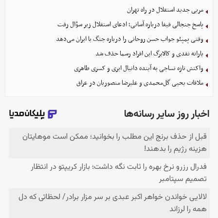
مربی جدید استقلال در راه تهران
پاسخ جنجالی فیفا درباره آسانی؛ ادعای استقلال زیر سؤال رفت
وقتی پمپئو جواب حسن روحانی را درباره جنگ با ایران می‌دهد
یارانه نقدی و کالابرگ این افراد رسما حذف شد
واکنش تازه نساجی به آینده دانیال ایری و کسری طاهری
ملاقات یحیی گل‌محمدی و علیرضا منصوریان در عراق