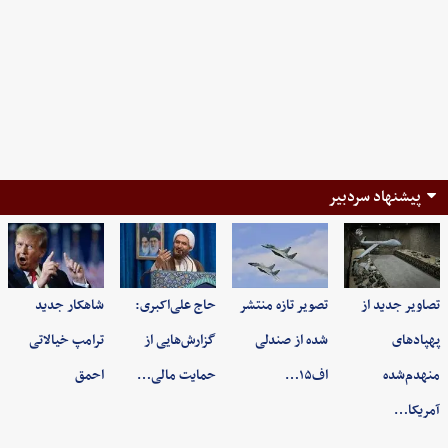
پیشنهاد سردبیر
تصاویر جدید از
تصویر تازه منتشر
حاج علی‌اکبری:
شاهکار جدید
پهپادهای
شده از صندلی
گزارش‌هایی از
ترامپ خیالاتی
منهدم‌شده
اف۱۵…
حمایت مالی…
احمق
آمریکا…