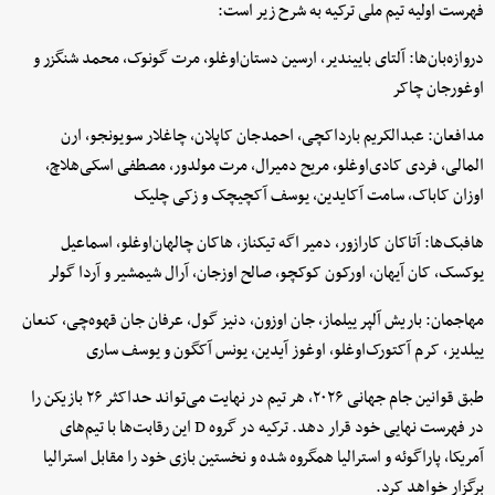
فهرست اولیه تیم ملی ترکیه به شرح زیر است:
دروازه‌بان‌ها: آلتای باییندیر، ارسین دستان‌اوغلو، مرت گونوک، محمد شنگزر و
اوغورجان چاکر
مدافعان: عبدالکریم بارداکچی، احمدجان کاپلان، چاغلار سویونجو، ارن
المالی، فردی کادی‌اوغلو، مریح دمیرال، مرت مولدور، مصطفی اسکی‌هلاچ،
اوزان کاباک، سامت آکایدین، یوسف آکچیچک و زکی چلیک
هافبک‌ها: آتاکان کارازور، دمیر اگه تیکناز، هاکان چالهان‌اوغلو، اسماعیل
یوکسک، کان آیهان، اورکون کوکچو، صالح اوزجان، آرال شیمشیر و آردا گولر
مهاجمان: باریش آلپر ییلماز، جان اوزون، دنیز گول، عرفان جان قهوه‌چی، کنعان
ییلدیز، کرم آکتورک‌اوغلو، اوغوز آیدین، یونس آکگون و یوسف ساری
طبق قوانین جام جهانی ۲۰۲۶، هر تیم در نهایت می‌تواند حداکثر ۲۶ بازیکن را
در فهرست نهایی خود قرار دهد. ترکیه در گروه D این رقابت‌ها با تیم‌های
آمریکا، پاراگوئه و استرالیا همگروه شده و نخستین بازی خود را مقابل استرالیا
برگزار خواهد کرد.