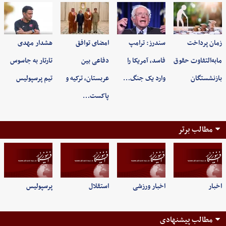
زمان پرداخت
سندرز: ترامپ
امضای توافق
هشدار مهدی
مابه‌التفاوت حقوق
فاسد، آمریکا را
دفاعی بین
تارتار به جاسوس
بازنشستگان
وارد یک جنگ…
عربستان، ترکیه و
تیم پرسپولیس
پاکست…
مطالب برتر
اخبار
اخبار ورزشی
استقلال
پرسپولیس
مطالب پیشنهادی