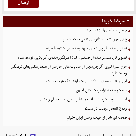
سرخط خبرها
ترامپ سوئیس را تهدید کرد
پایان عمر ۵۰ ساله دلارهای نفتی به دست ایران
تصاویر جدید از پهپادهای منهدم‌شده آمریکا توسط سپاه
تصویر تازه منتشر شده از صندلی اف۱۵ سرنگون‌شده‌ی آمریکایی توسط سپاه
حاج علی‌اکبری: گزارش‌هایی از حمایت مالی خارجی از هنجارشکنی‌های فرهنگی
وجود دارد
این توافق به معنای بازگشایی یک‌طرفه تنگه هرمز نیست!
شاهکار جدید ترامپ خیالاتی احمق
آمیتاب باچان دوست نتانیاهو به ایران می آید! +فیلم وعکس
وقوع انفجار مهیب در مسکو
صحنه ای نادر از حیات وحش ایران +فیلم