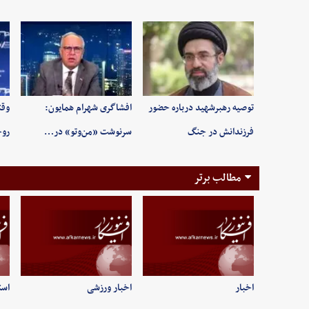
توصیه رهبرشهید درباره حضور
افشاگری شهرام همایون:
وقت
فرزندانش در جنگ
سرنوشت «من‌وتو» در…
روح
مطالب برتر
اخبار
اخبار ورزشی
است