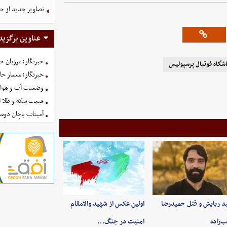
تصاویر جدید از ح
عناوین برگزید
خبرنگار؛ مرزبان 
اشگاه فوتبال پرسپولیس
خبرنگار؛ معمار ح
وضعیت آب و هوای کشور ا
قیمت سکه و طلا امروز شنبه
آمیتاب باچان دوست
ید ربایش و قتل حمیدرضا
اولین عکس از شهید والامقام
‌زاده
امنیت در جنگ…