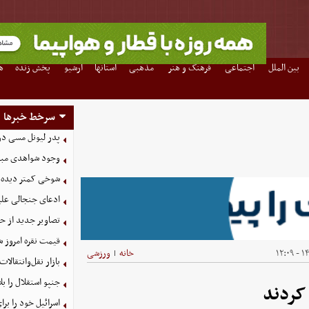
بین الملل
اجتماعی
فرهنگ و هنر
مذهبی
استانها
آرشیو
پخش زنده
ه
سرخط خبرها
پدر لیونل مسی د
وجود شواهدی مبنی 
شوخی کمتر دیده ش
ادعای جنجالی علیر
تصاویر جدید از ح
قیمت نقره امروز شنبه ۱۷ مرد
۱۴۰
خانه
ورزشی
|
بازار نقل‌وانتقالات
جنپو استقلال را 
کردند
اسرائیل خود را برا