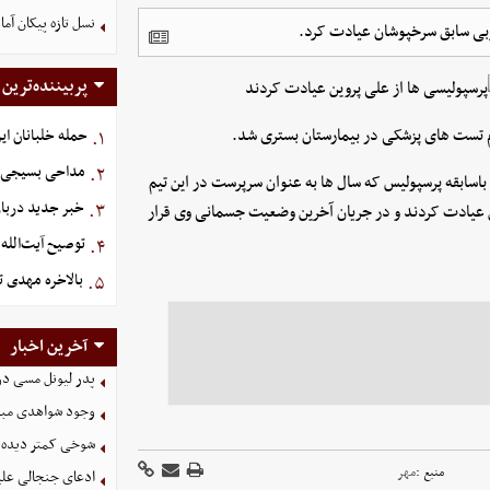
نسل تازه پیکان آما
مربی سابق سرخپوشان عیادت کرد.
پربیننده‌ترین
جام تست های پزشکی در بیمارستان بستری شد.
حمله خلبانان ایرا
۱.
مداحی بسیجی ش
۲.
اسابقه پرسپولیس که سال ها به عنوان سرپرست در این تیم
خبر جدید دربار
۳.
ین عیادت کردند و در جریان آخرین وضعیت جسمانی وی قرار
توصیح آیت‌الله 
۴.
بالاخره مهدی ت
۵.
آخرین اخبار
پدر لیونل مسی د
وجود شواهدی مبنی 
شوخی کمتر دیده ش
منبع :
مهر
ادعای جنجالی علیر