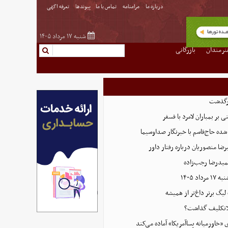
درباره ما
مرامنامه
تماس با ما
پیوندها
تعرفه اگهی
شنبه ۱۷ مرداد ۱۴۰۵
نرمندان
بازرگانی
رگذشت
بر بمباران لامرد با فسفر
ده حاج‌قاسم با خبرنگار صداوسیما
ضا منصوریان درباره رفتار داور
میدرضا رجب‌زاده
اد ۱۴۰۵
 لیگ برتر داغ‌تر از همیشه
بلاتکلیف گذاشت؟
ی «خاورمیانه پساآمریکا» آماده می‌کند