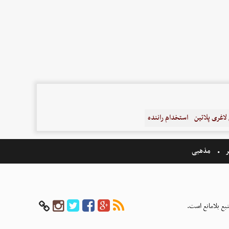
اغری پلاتین
استخدام راننده
ر
مذهبی
بع بلامانع است.