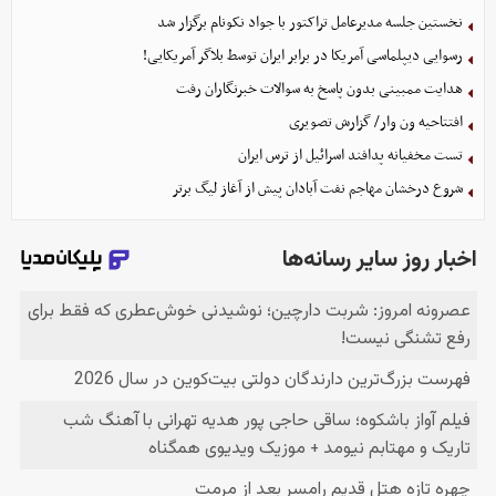
نخستین جلسه مدیرعامل تراکتور با جواد نکونام برگزار شد
رسوایی دیپلماسی آمریکا در برابر ایران توسط بلاگر آمریکایی!
هدایت ممبینی بدون پاسخ به سوالات خبرنگاران رفت
افتتاحیه ون وار/ گزارش تصویری
تست مخفیانه پدافند اسرائیل از ترس ایران
شروع درخشان مهاجم نفت آبادان پیش از آغاز لیگ برتر