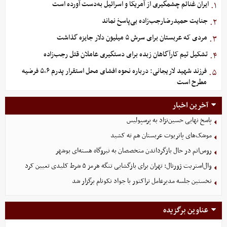
ایران غنائم چشمگیری از آمریکا و اسرائیل به‌دست آورده است
۱.
جنایت حمیدرضارجب‌زاده بی‌پاسخ نماند
۲.
مردی که عربستان برای سرش ۵ میلیون دلار جایزه گذاشت
۳.
تشکیل تیم کارآگاهان زبده برای دستگیری عاملان قتل رجب‌زاده
۴.
فرزند شهید لاریجانی: درباره نحوه افشای محل استقرار پدرم ۵،۶ فرضیه
۵.
مطرح است
آخرین اخبار
پاسخ نهایی حسین‌نژاد به پرسپولیس
موشک‌های پاتریوت عربستان هم ته‌ کشید
روس‌اتم در حال بازگرداندن متخصصان به نیروگاه هسته‌ای بوشهر
وال‌استریت ژورنال: تهران برای بازگشایی تنگه هرمز ۵ شرط کلیدی تعیین کرد
نخستین جلسه مدیرعامل تراکتور با جواد نکونام برگزار شد
عناوین برگزیده