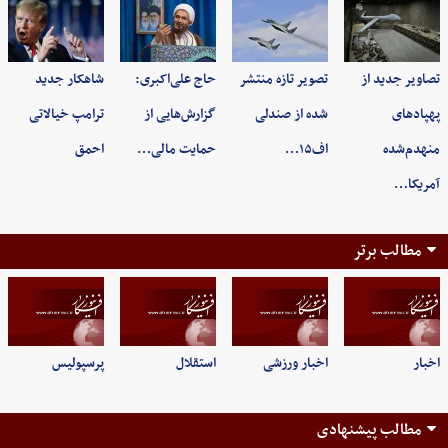
تصاویر جدید از
تصویر تازه منتشر
حاج علی‌اکبری:
شاهکار جدید
پهپادهای
شده از صندلی
گزارش‌هایی از
ترامپ خیالاتی
منهدم‌شده
اف۱۵…
حمایت مالی…
احمق
آمریکا…
مطالب برتر
اخبار
اخبار ورزشی
استقلال
پرسپولیس
مطالب پیشنهادی