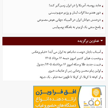
شاید روسیه، آمریکا را در ایران زمین‌گیر کند!
دور هفتم مذاکرات لبنان و رژیم صهیونیستی
درخشش جوانان ایران در المپیاد جهانی هوش مصنوعی
پاسخ منفی یک لژیونر به باشگاه پرسپولیس
عناوین برگزیده
آمیتاب باچان دوست نتانیاهو به ایران می آید! +فیلم وعکس
وضعیت هوای کشور امروز جمعه ۱۶ مرداد ۱۴۰۵
قیمت جدید طلا و سکه امروز ۱۶ مردادماه ۱۴۰۵/ جدول
اولین پیام محسن رضایی پس از شایعات خبری
از کوفه تا کربلا، از کربلا تا ظهور؛ سه قیام ، یک جبهه