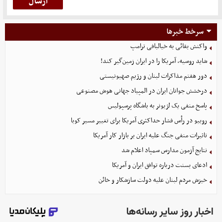
سرخط خبرها
واکنش بقائی به خیالبافی ترامپ
شاید روسیه، آمریکا را در ایران زمین‌گیر کند!
دور هفتم مذاکرات لبنان و رژیم صهیونیستی
درخشش جوانان ایران در المپیاد جهانی هوش مصنوعی
پاسخ منفی یک لژیونر به باشگاه پرسپولیس
روبیو در رأس فشار حداکثری آمریکا برای تغییر مسیر کوبا
تاثیرات منفی جنگ علیه ایران بر بازار کار آمریکا
نتایج آزمون مدارس سمپاد اعلام شد
ادعای بسنت درباره توافق ایران و آمریکا
خیزش مردم لبنان علیه دولت سازشکار و خائن