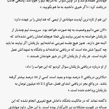
مهابادی همکلام شد و در اولین سوال که شرایط تیم را جویا شد، پاسخی جالب
دریافت کرد: «اگر خبری داشتید به ما هم بگویید.»
این هم از تازه ترین آپدیت مهابادی از تیمی که هدایتش را بر عهده دارد:
«الان نمی‌دانیم وضعیت به چه صورت خواهد بود. سرپرست تیم چندبار از
بازیکنان خواسته به تمرین بیایند ولی فعلا هیچکدامشان راضی نشده‌اند که
البته حق دارند. هنوز هیچ جلسه تمرینی نداشته‌ایم. بازیکنان اگر نیایند ما باید
چه کنیم؟ شش ماه است که دریافتی نداشته‌اند و باشگاه به تعهداتش عمل
نکرده است. هر یک از بازیکنان الان در شهر خودشان هستند.»
از او درباره دریافتی بازیکنان سوال کردیم که این جواب را داد:
«بالاترین دریافتی 8 درصد بوده و بعید است کسی از 10 درصد بیشتر گرفته
باشد. در واقع بجز دریافتی ابتدای فصل، مبالغ 5 تا 10 میلیون تومان به
بازیکنان پرداخت شده است.»
ناگفته نماند که در مالکیت باشگاه داماش هیچ تغییری انجام نشده که این
مساله در تقویت مشکلات نیز تاثیرگذار بوده است. با این حال، داود مهابادی