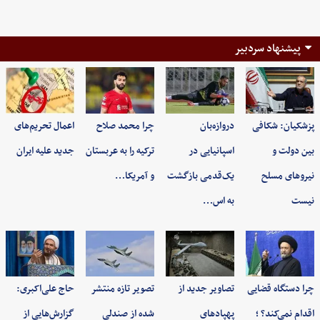
پیشنهاد سردبیر
پزشکیان: شکافی
دروازه‌بان
چرا محمد صلاح
اعمال تحریم‌های
بین دولت و
اسپانیایی در
ترکیه را به عربستان
جدید علیه ایران
نیروهای مسلح
یک‌قدمی بازگشت
و آمریکا…
نیست
به اس…
چرا دستگاه قضایی
تصاویر جدید از
تصویر تازه منتشر
حاج علی‌اکبری:
اقدام نمی‌کند؟ ؛
پهپادهای
شده از صندلی
گزارش‌هایی از