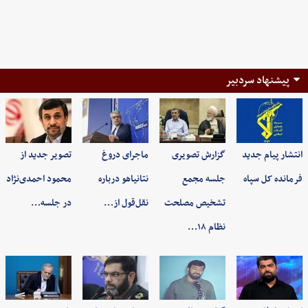
پیشنهاد سردبیر
انتشار پیام جدید
گزارش تصویری
ماجرای دروغ
تصویر جدید از
فرمانده کل سپاه
جلسه مجمع
نتانیاهو درباره
محمود احمدی‌نژاد
تشخیص مصلحت
نقل‌قول از…
در جلسه…
نظام ۱۸…