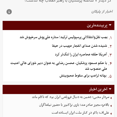
پربیننده‌ترین
بمب نقل‌وانتقالاتی پرسپولیس ترکید؛ ستاره ملی‌پوش سرخپوش شد
۱.
شنیده شدن صدای انفجار مهیب در حیفا
۲.
آمریکا حلقه محاصره ایران را تنگ‌تر کرد
۳.
با حکم مسعود پزشکیان، محسن رضایی به عنوان دبیر شورای عالی امنیت
۴.
ملی منصوب شد
بهانه ترامپ برای سقوط محبوبیتش
۵.
آخرین اخبار
سردار محبی: دشمن به دنبال فروپاشی ایران بود که ناکام ماند
بالاخره مجوز صادر شد؛ بازی تراکتور با حضور تماشاگران
علی‌اف: باکو در کنار ملت ایران ایستاده است