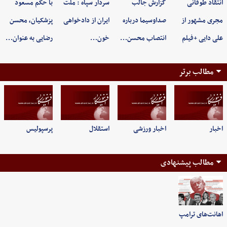
انتقاد طوفانی
گزارش جالب
سردار سپاه : ملت
با حکم مسعود
مجری مشهور از
صداوسیما درباره
ایران از دادخواهی
پزشکیان، محسن
علی دایی +فیلم
انتصاب محسن…
خون…
رضایی به عنوان…
مطالب برتر
اخبار
اخبار ورزشی
استقلال
پرسپولیس
مطالب پیشنهادی
اهانت‌های ترامپ