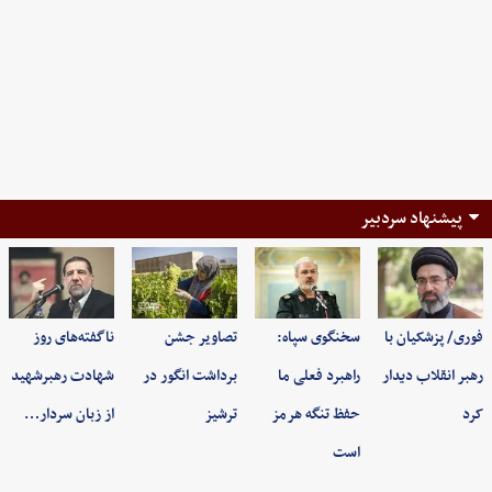
پیشنهاد سردبیر
فوری/ پزشکیان با
سخنگوی سپاه:
تصاویر جشن
ناگفته‌های روز
رهبر انقلاب دیدار
راهبرد فعلی ما
برداشت انگور در
شهادت رهبرشهید
کرد
حفظ تنگه هرمز
ترشیز
از زبان سردار…
است