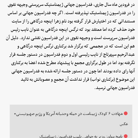
در فرودین ماه سال جاری، فدراسیون جهانی ژیمناستیک سرپرستی وجیهه نقوی
را در فدراسیون ژیمناستیک نپذیرفته است. اگر چه فدراسیون جهانی بر اساس
مستنداتی که در اختیارش قرار گرفته بود نام زهرا اینچه درگاهی را از سایت
خود حذف کرده اما معتقد بود که نرگس اینچه درگاهی به عنوان نایب رئیس
فدراسیون سرپرست است و وجیهه نقوی در این فدراسیون نقشی ندارد. دلیل آن
هم این است که در مجمعی که برگزار شد برکناری نرگس اینچه درگاهی و
عبدالرحیم سپهرتاج از نایب رئیسی اول و دوم فدراسیون در دستور جلسه قرار
نگرفته بود اما در طول برگزاری مجمع با پیشنهاد مطرح شده اعضا به برکناری
آنها رای داده بودند اما چون در دستور جلسه ارائه شده به فدراسیون جهانی
این موضوع (برکناری نواب) قرار نداشت آن مجمع و مصوباتش به تائید
فدراسیون جهانی نرسید.
شهادت ۶ کودک ژیمناست در حمله وحشیانه آمریکا و رژیم صهیونیستی+
عکس
پاسخ معاون وزیر به حواشی پلمب فدراسیون ژیمناستیک