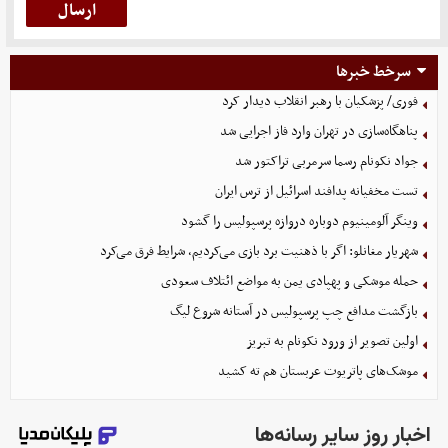
سرخط خبرها
فوری/ پزشکیان با رهبر انقلاب دیدار کرد
پناهگاه‌سازی در تهران وارد فاز اجرایی شد
جواد نکونام رسما سرمربی تراکتور شد
تست مخفیانه پدافند اسرائیل از ترس ایران
وینگر آلومینیوم دوباره دروازه پرسپولیس را گشود
شهریار مغانلو: اگر با ذهنیت برد بازی می‌کردیم، شرایط فرق می‌کرد
حمله موشکی و پهپادی یمن به مواضع ائتلاف سعودی
بازگشت مدافع چپ پرسپولیس در آستانه شروع لیگ
اولین تصویر از ورود نکونام به تبریز
موشک‌های پاتریوت عربستان هم ته‌ کشید