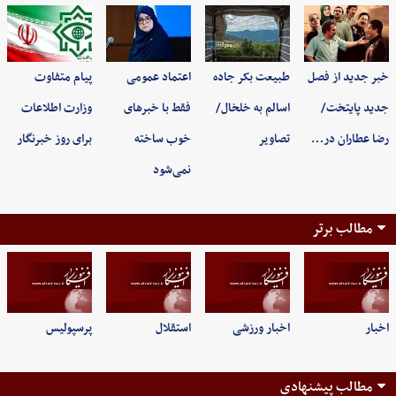
خبر جدید از فصل
طبیعت بکر جاده
اعتماد عمومی
پیام متفاوت
جدید پایتخت/
اسالم به خلخال/
فقط با خبرهای
وزارت اطلاعات
رضا عطاران در…
تصاویر
خوب ساخته
برای روز خبرنگار
نمی‌شود
مطالب برتر
اخبار
اخبار ورزشی
استقلال
پرسپولیس
مطالب پیشنهادی