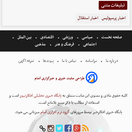
تبلیغات متنی
اخبار پرسپولیس
اخبار استقلال
صفحه نخست
سیاسی
ورزشی
اقتصادی
بین الملل
اجتماعی
فرهنگ و هنر
مذهبی
درباره ما
مرامنامه
تماس با ما
پیوندها
تعرفه اگهی
طراحی سایت خبری و خبرگزاری آسام
کلیه حقوق مادی و معنوی این سایت متعلق به
پایگاه خبری تحلیلی افکارنیوز
است و
استفاده از مطالب با ذکر منبع بلامانع است.
پایگاه خبری افکارخبر توسط سرورهای
گروه نرم افزاری آسام
میزبانی می شود.