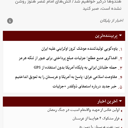
پربیننده‌ترین
یاوه‌گویی تولیدکننده موشک کروز اوکراینی علیه ایران
۱.
افشاگری منبع مطلع؛ جزئیات مبلغ پرداختی برای عبور از تنگه هرمز
۲.
حمله خلبانان ایرانی به پایگاه آمریکا بدون استفاده از GPS
۳.
مقاومت اسلامی عراق: پاسخ به آمریکا و عربستان را به تعویق انداختیم
۴.
خبر جدید درباره استعفای ذولقدر +جزئیات
۵.
آخرین اخبار
اولین عکس از شهید والامقام امنیت در جنگ رمضان
فرار مشکوک ۴ هواپیما از عربستان
یمن نفت عربستان را زمین زد