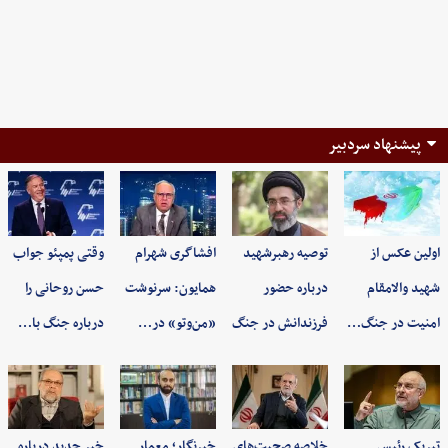
پیشنهاد سردبیر
اولین عکس از
توصیه رهبرشهید
افشاگری شهرام
وقتی پمپئو جواب
شهید والامقام
درباره حضور
همایون: سرنوشت
حسن روحانی را
امنیت در جنگ…
فرزندانش در جنگ
«من‌وتو» در…
درباره جنگ با…
تبریک رئیس
خلاصه صحبت‌های
خبرنگار؛ معمار
خبر جدید درباره