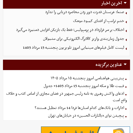
آخرین اخبار
صنعا: عربستان قدرت دور زدن محاصره دریایی را ندارد
خشم ترامپ از افشای کمبود موشک
اختلاف بر سر قرارداد در پرسپولیس؛ فقط یک بازیکن افزایش دستمزد می‌گیرد
جدول زمان‌بندی واریز کالابرگ الکترونیکی برای مشمولان
لیست کامل فیلم‌های سینمایی امروز تلویزیون پنجشنبه 15 مرداد 1405
عناوین برگزیده
پیش‌بینی هواشناسی امروز پنجشنبه ۱۵ مرداد ۱۴۰۵
قیمت طلا و سکه امروز پنجشنبه 15 مرداد 1405+ جدول
ادعای واکنش رهبری به نامه رئیس جمهور در فضای مجازی از اساس کذب و خلاف
واقع است
ادارات و بانک‌های کدام استان‌ها فردا 14 مرداد تعطیل هستند؟
پیچیدن نوای «یالثارات الحسین» در خیابان‌های تهران