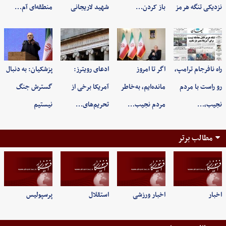
نزدیکی تنگه هرمز
باز کردن…
شهید لاریجانی
منطقه‌ای آم…
راه نافرجام ترامپ،
اگر تا امروز
ادعای رویترز:
پزشکیان: به‌ دنبال
رو راست با مردم
مانده‌ایم، به‌خاطر
آمریکا برخی از
گسترش جنگ
نجیب،…
مردم نجیب…
تحریم‌های…
نیستیم
مطالب برتر
اخبار
اخبار ورزشی
استقلال
پرسپولیس