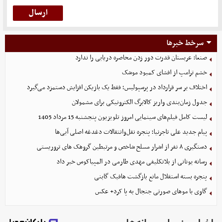
سرخط خبرها
صنعا: عربستان قدرت دور زدن محاصره دریایی را ندارد
خشم ترامپ از افشای کمبود موشک
اختلاف بر سر قرارداد در پرسپولیس؛ فقط یک بازیکن افزایش دستمزد می‌گیرد
جدول زمان‌بندی واریز کالابرگ الکترونیکی برای مشمولان
لیست کامل فیلم‌های سینمایی امروز تلویزیون پنجشنبه 15 مرداد 1405
پیام جدید علی تاجرنیا؛ پنجره نقل‌وانتقالات دغدغه اصلی آبی‌ها
دستگیری ۸ نفر از اشرار مسلح شاخص و مرتبطین گروهک های تروریستی
رسانه یونانی از بلاتکلیفی مهدی طارمی در المپیاکوس خبر داد
پنجره بسته استقلال مانع بازگشت هافبک گابنی
گاوی با موهای صورتی جنجال به پا کرد+ عکس