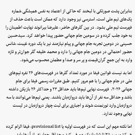
بنابراین پشت صورتکی با لبخند که حاکی از اعتماد به نفس همیشگی شماره
یک‌های تیم ملی است، استرسی نیز وجود دارد که ممکن است باعث حذف از
فهرست تیم ملی بشود. در بین گلرهای حاضر، علیرضا بیرانوند نهایت اطمینان را
به خود جلب کرده و در سومین جام جهانی حضور پیدا خواهد کرد. سیدحسین
حسینی در دومین تجربه جام جهانی و پیام نیازمند نیز با یک دوره غیبت، شانس
حضور احتمالی در دومین جام جهانی را دارد و محمد خلیفه گلر جوان‌تر و تازه
وارد به این جمع گران‌قیمت و پر سر و صدا و مطمئن محسوب می‌شود.
اما بد نیست قوانین فیفا در مورد تعداد گلرها در فهرست‌های ۲۶ نفره تیم‌های
ملی در جام جهانی را با هم مرور کنیم. طبق مقررات رسمی فیفا برای جام
جهانی ۲۰۲۶، فهرست نهایی تیم‌ها باید حداقل ۲۳ و حداکثر ۲۶ بازیکن داشته
باشد و حداقل سه نفر از آن‌ها باید دروازه‌بان باشند. یعنی تیم‌ها می‌توانند با سه
دروازه‌بان وارد تورنمنت شوند و اجباری برای ثبت چهار دروازه‌بان در لیست
نهایی وجود ندارد.
اما نکته مهم این است که در فهرست اولیه یا provisional list، فیفا الزام کرده
هر کشور بین ۳۵ تا ۵۵ بازیکن معرفی کند و حداقل چهار نفر از آن‌ها باید