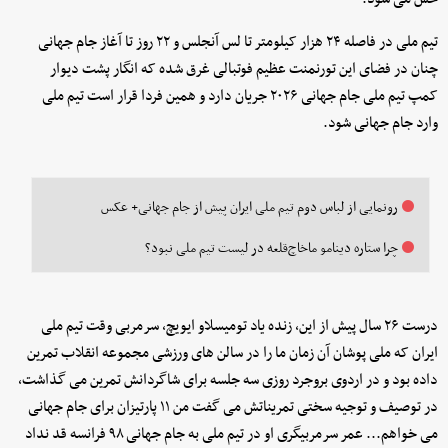
تیم ملی در فاصله ۲۴ هزار کیلومتر تا لس آنجلس و ۲۲ روز تا آغاز جام جهانی
چنان در فضای این تورنمنت عظیم فوتبالی غرق شده که انگار پشت دیوار
کمپ تیم ملی جام جهانی ۲۰۲۶ جریان دارد و همین فردا قرار است تیم ملی
وارد جام جهانی شود.
رونمایی از لباس دوم تیم ملی ایران پیش از جام جهانی+ عکس
چرا ستاره دینامو ماخاچ‌قلعه در لیست تیم ملی نبود؟
درست ۲۶ سال پیش از این، زنده یاد تومیسلاو ایویچ، سرمربی وقت تیم ملی
ایران که ملی پوشان آن زمان ما را در سالن های ورزشی مجموعه انقلاب تمرین
داده بود و در اردوی بروجرد روزی سه جلسه برای شاگردانش تمرین می گذاشت،
در توصیف و توجیه سختی تمریناتش می گفت من ۱۱ پارتیزان برای جام جهانی
می خواهم... عمر سرمربیگری او در تیم ملی به جام جهانی ۹۸ فرانسه قد نداد