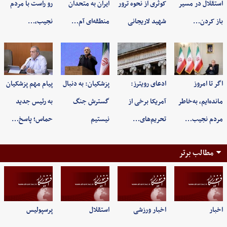
استقلال در مسیر
کوثری از نحوه ترور
ایران به متحدان
رو راست با مردم
باز کردن…
شهید لاریجانی
منطقه‌ای آم…
نجیب،…
اگر تا امروز
ادعای رویترز:
پزشکیان: به‌ دنبال
پیام مهم پزشکیان
مانده‌ایم، به‌خاطر
آمریکا برخی از
گسترش جنگ
به رئیس جدید
مردم نجیب…
تحریم‌های…
نیستیم
حماس؛ پاسخ…
مطالب برتر
اخبار
اخبار ورزشی
استقلال
پرسپولیس