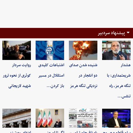
پیشنهاد سردبیر
هشدار
شنیده شدن صدای
اشتباهات کلیدی
روایت سردار
شریعتمداری: با
دو انفجار در
استقلال در مسیر
کوثری از نحوه ترور
تنگه هرمز، راه
نزدیکی تنگه هرمز
باز کردن…
شهید لاریجانی
تنفس…
پیام قاطع و صریح
راه نافرجام ترامپ،
اگر تا امروز
ادعای رویترز: