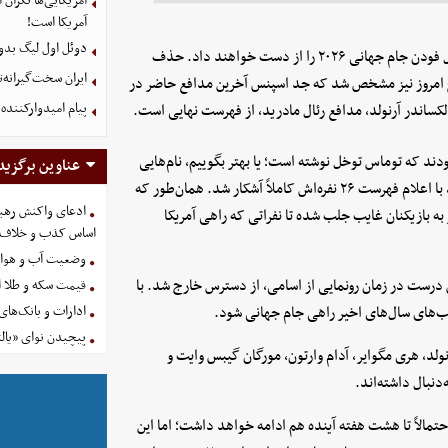
آمریکایی‌ها نگرا
آمریکا است!
دوئل اول لیگ بدو
روزنامه تلگراف اسپورت روز گذشته فاش کرده بود که کول پالمر و فیل فودن جام جهانی ۲۰۲۶ را از دست خواهند داد. حذف
ایران سخت‌گیرانه‌
بح امروز نیز مشخص شد که جد اسپنس آخرین مدافع حاضر در
پیام امیدوارکنند
ساندر آرنولد، مدافع رئال مادرید، از فهرست نهایی است.
دند که توماس توخل نوشته است؛ یا بهتر بگوییم، نام‌هایی
عناوین برگزید
که خط زده است! ریسک بزرگ سرمربی آلمانی برای جام جهانی ۲۰۲۶، با اعلام فهرست ۲۶ نفره‌اش کاملاً آشکار شد. همان‌طور که
ادعای واکنش رهبر
 به بازیکنان غایب جلب شده تا نفراتی که راهی آمریکا
اساس کذب و خلاف 
وضعیت آب و هوای کشور 
درست در زمان رونمایی از اسامی، از دسترس خارج شد. با
قیمت سکه و طلا امروز چه
کیب‌های سال‌های اخیر راهی جام جهانی شود.
ادارات و بانک‌های کدام استان
پیچیدن نوای «یالث
نولد، هری مگوایر، آدام وارتون، مورگان گیبس وایت و
نبال داشته‌اند.
الاً تا هشت هفته آینده هم ادامه خواهد داشت؛ اما این