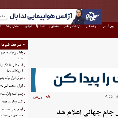
بین الملل
اجتماعی
فرهنگ و هنر
مذهبی
استانها
آرشیو
پخش زنده
ه
سرخط خبرها
شدند
آمریکایی‌ها نگرا
آمریکا است!
دوئل اول لیگ بدو
ایران سخت‌گیرانه‌
پیام امیدوارکنند
۱۴
خانه
ورزشی
|
کشورهای منطقه، ت
آزمون سرنوشت‌ساز 
 جام جهانی اعلام شد
مشخص می‌شود؟