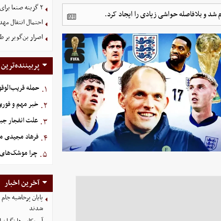
۲ گزینه صنعا برای ریاض
 شد و بلافاصله حواشی زیادی را ایجاد کرد.
احتمال انتقال مهد
اصرار بن‌گویر بر
پربیننده‌ترین
حمله قریب‌الوقو
۱.
خبر مهم و فوری 
۲.
علت انفجار جبل
۳.
فرهاد مجیدی م
۴.
چرا موشک‌های ا
۵.
آخرین اخبار
شدند