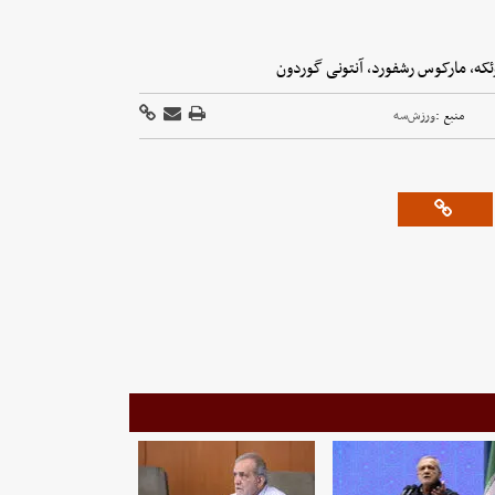
دوئکه، مارکوس رشفورد، آنتونی گوردون
منبع :
ورزش‌سه