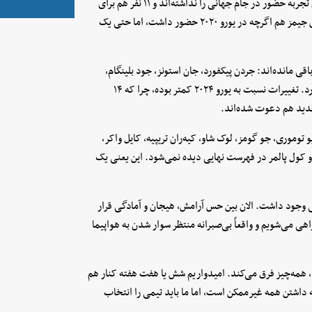
فهرست یک نکته مهم دارد؛ ۱۸ بازیکن حاضر در ترکیب انگلیس تاکنون تجربه حضور در جام جهانی را نداشته‌اند و ۱۱ نفر هم برای
اولین بار حضور در یک تورنمنت بزرگ ملی را تجربه خواهند کرد. ریس جیمز هم اگرچه در یورو ۲۰۲۰ حضور داشت، اما حتی یک
 مانده‌اند: جردن پیکفورد، جان استونز، جود بلینگام،
دکلان رایس، جردن هندرسون، بوکایو ساکا، هری کین و مارکوس رشفورد. تغییرات نسبت به یورو ۲۰۲۴ کمتر بوده، چرا که ۱۴
جدید هم دعوت شده‌اند.
و توموری، جو گومز، لوک شاو، کیه‌ران تریپیه، کایل واکر،
ن و کول پالمر در فهرست نهایی دیده نمی‌شود. این یعنی یک
وجود داشت. الان بین حس آرامش، هیجان و آمادگی قرار
ی می‌شویم و واقعاً بی‌صبرانه منتظر سوار شدن به هواپیما
ود، همه‌چیز فرق می‌کند. امیدواریم شش یا هفت هفته کنار هم
ه داشتن همه غیرممکن است، اما ما باید تیمی را انتخاب