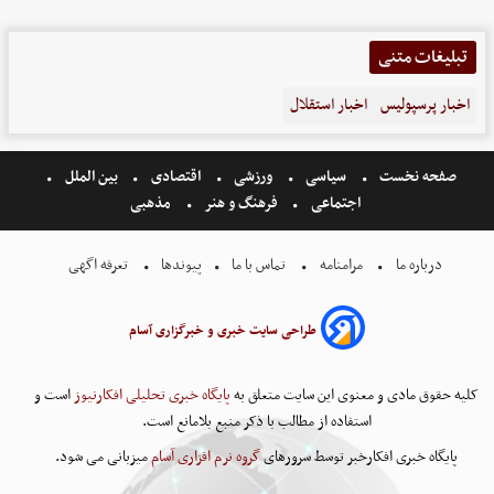
تبلیغات متنی
اخبار پرسپولیس
اخبار استقلال
صفحه نخست
سیاسی
ورزشی
اقتصادی
بین الملل
اجتماعی
فرهنگ و هنر
مذهبی
درباره ما
مرامنامه
تماس با ما
پیوندها
تعرفه اگهی
طراحی سایت خبری و خبرگزاری آسام
کلیه حقوق مادی و معنوی این سایت متعلق به
پایگاه خبری تحلیلی افکارنیوز
است و
استفاده از مطالب با ذکر منبع بلامانع است.
پایگاه خبری افکارخبر توسط سرورهای
گروه نرم افزاری آسام
میزبانی می شود.