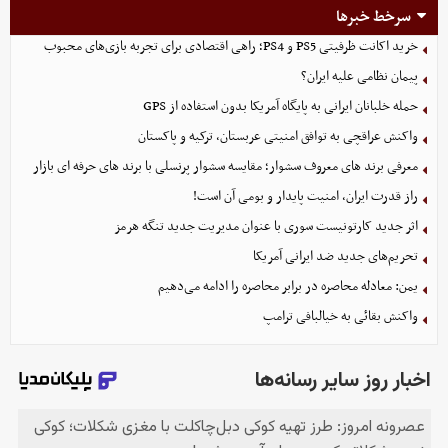
سرخط خبرها
خرید اکانت ظرفیتی PS5 و PS4؛ راهی اقتصادی برای تجربه بازی‌های محبوب
پیمان نظامی علیه ایران؟
حمله خلبانان ایرانی به پایگاه آمریکا بدون استفاده از GPS
واکنش عراقچی به توافق امنیتی عربستان، ترکیه و پاکستان
معرفی برند های معروف سشوار؛ مقایسه سشوار پرنسلی با برند های حرفه ای بازار
راز قدرت ایران، امنیت پایدار و بومی آن است!
اثر جدید کارتونیست سوری با عنوان مدیریت جدید تنگه هرمز
تحریم‌های جدید ضد ایرانی آمریکا
یمن: معادله محاصره در برابر محاصره را ادامه می‌دهیم
واکنش بقائی به خیالبافی ترامپ