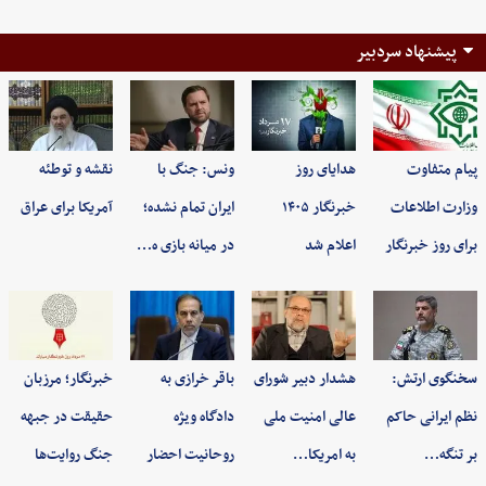
پیشنهاد سردبیر
پیام متفاوت
هدایای روز
ونس: جنگ با
نقشه و توطئه
وزارت اطلاعات
خبرنگار ۱۴۰۵
ایران تمام نشده؛
آمریکا برای عراق
برای روز خبرنگار
اعلام شد
در میانه بازی ه…
سخنگوی ارتش:
هشدار دبیر شورای
باقر خرازی به
خبرنگار؛ مرزبان
نظم ایرانی حاکم
عالی امنیت ملی
دادگاه ویژه
حقیقت در جبهه
بر تنگه…
به امریکا…
روحانیت احضار
جنگ روایت‌ها