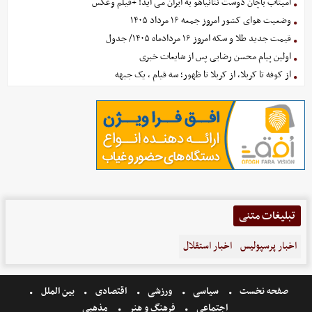
آمیتاب باچان دوست نتانیاهو به ایران می آید! +فیلم وعکس
وضعیت هوای کشور امروز جمعه ۱۶ مرداد ۱۴۰۵
قیمت جدید طلا و سکه امروز ۱۶ مردادماه ۱۴۰۵/ جدول
اولین پیام محسن رضایی پس از شایعات خبری
از کوفه تا کربلا، از کربلا تا ظهور؛ سه قیام ، یک جبهه
تبلیغات متنی
اخبار پرسپولیس
اخبار استقلال
صفحه نخست
سیاسی
ورزشی
اقتصادی
بین الملل
اجتماعی
فرهنگ و هنر
مذهبی