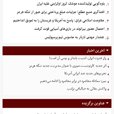
یاوه‌گویی تولیدکننده موشک کروز اوکراینی علیه ایران
۱.
افشاگری منبع مطلع؛ جزئیات مبلغ پرداختی برای عبور از تنگه هرمز
۲.
مقاومت اسلامی عراق: پاسخ به آمریکا و عربستان را به تعویق انداختیم
۳.
احتمال حضور بیرانوند در بازی‌های آسیایی قوت گرفت
۴.
هشدار مهدی تارتار به جاسوس تیم پرسپولیس
۵.
آخرین اخبار
راز قدرت ایران، امنیت پایدار و بومی آن است!
اثر جدید کارتونیست سوری با عنوان مدیریت جدید تنگه هرمز
تحریم‌های جدید ضد ایرانی آمریکا
یمن: معادله محاصره در برابر محاصره را ادامه می‌دهیم
واکنش بقائی به خیالبافی ترامپ
عناوین برگزیده