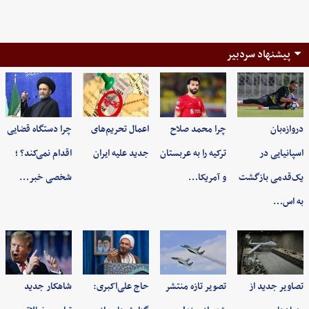
پیشنهاد سردبیر
دروازه‌بان
چرا محمد صلاح
اعمال تحریم‌های
چرا دستگاه قضایی
اسپانیایی در
ترکیه را به عربستان
جدید علیه ایران
اقدام نمی‌کند؟ ؛
یک‌قدمی بازگشت
و آمریکا…
شخصی خبر…
به اس…
تصاویر جدید از
تصویر تازه منتشر
حاج علی‌اکبری:
شاهکار جدید