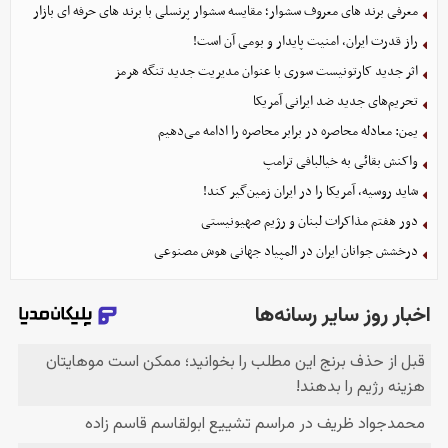
معرفی برند های معروف سشوار؛ مقایسه سشوار پرنسلی با برند های حرفه ای بازار
راز قدرت ایران، امنیت پایدار و بومی آن است!
اثر جدید کارتونیست سوری با عنوان مدیریت جدید تنگه هرمز
تحریم‌های جدید ضد ایرانی آمریکا
یمن: معادله محاصره در برابر محاصره را ادامه می‌دهیم
واکنش بقائی به خیالبافی ترامپ
شاید روسیه، آمریکا را در ایران زمین‌گیر کند!
دور هفتم مذاکرات لبنان و رژیم صهیونیستی
درخشش جوانان ایران در المپیاد جهانی هوش مصنوعی