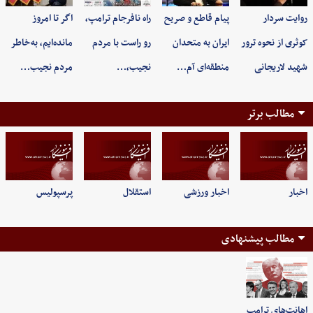
روایت سردار
پیام قاطع و صریح
راه نافرجام ترامپ،
اگر تا امروز
کوثری از نحوه ترور
ایران به متحدان
رو راست با مردم
مانده‌ایم، به‌خاطر
شهید لاریجانی
منطقه‌ای آم…
نجیب،…
مردم نجیب…
مطالب برتر
اخبار
اخبار ورزشی
استقلال
پرسپولیس
مطالب پیشنهادی
اهانت‌های ترامپ