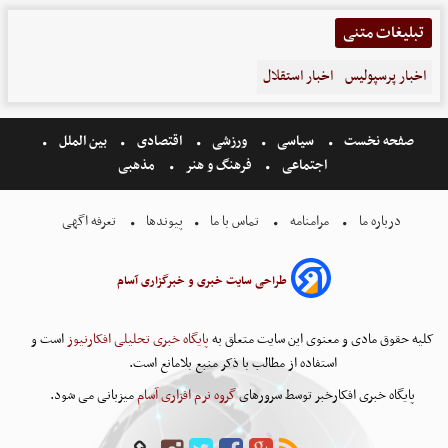
تبلیغات متنی
اخبار پرسپولیس
اخبار استقلال
صفحه نخست
سیاسی
ورزشی
اقتصادی
بین الملل
اجتماعی
فرهنگ و هنر
مذهبی
درباره ما
مرامنامه
تماس با ما
پیوندها
تعرفه اگهی
طراحی سایت خبری و خبرگزاری آسام
کلیه حقوق مادی و معنوی این سایت متعلق به
پایگاه خبری تحلیلی افکارنیوز
است و
استفاده از مطالب با ذکر منبع بلامانع است.
پایگاه خبری افکارخبر توسط سرورهای
گروه نرم افزاری آسام
میزبانی می شود.