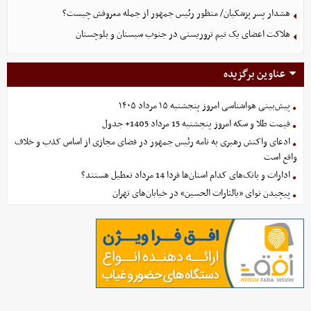
هشدار پسر پزشکیان/ منظور رئیس جمهور از جمله معروفش چیست؟
هلاکت اعضای یک تیم تروریستی در جنوب سیستان و بلوچستان
عناوین برگزیده
پیش‌بینی هواشناسی امروز پنجشنبه ۱۵ مرداد ۱۴۰۵
قیمت طلا و سکه امروز پنجشنبه 15 مرداد 1405+ جدول
ادعای واکنش رهبری به نامه رئیس جمهور در فضای مجازی از اساس کذب و خلاف
واقع است
ادارات و بانک‌های کدام استان‌ها فردا 14 مرداد تعطیل هستند؟
پیچیدن نوای «یالثارات الحسین» در خیابان‌های تهران