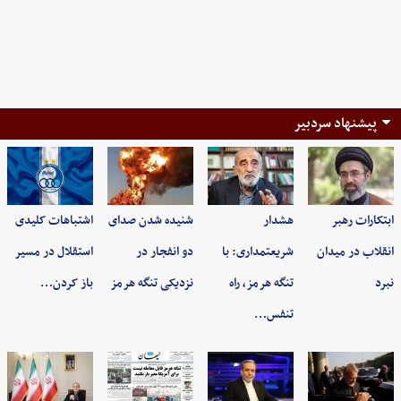
پیشنهاد سردبیر
ابتکارات رهبر
هشدار
شنیده شدن صدای
اشتباهات کلیدی
انقلاب در میدان
شریعتمداری: با
دو انفجار در
استقلال در مسیر
نبرد
تنگه هرمز، راه
نزدیکی تنگه هرمز
باز کردن…
تنفس…