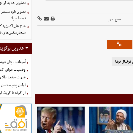
تصاویر جدید از په
توسط سپاه
منبع :
مهر
حاج علی‌اکبری: گز
هنجارشکنی‌های فر
عناوین برگزید
فوتبال فیفا
آمیتاب باچان دوست
وضعیت هوای کشور امروز 
قیمت جدید طلا و سکه امروز ۱۶ 
اولین پیام محسن 
از کوفه تا کربلا، ا