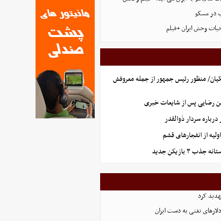
ب در مسکو
حیات وحش ایران +فیلم
یان/ منظور رئیس جمهور از جمله معروفش
ن رضایی پس از شایعات خبری
رباره سردار ذوالقدر
لیه از انفجارهای قشم
ذب ۳ بازیکن جدید
هدید کرد