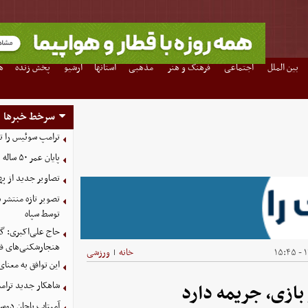
بین الملل
اجتماعی
فرهنگ و هنر
مذهبی
استانها
آرشیو
پخش زنده
ه
سرخط خبرها
ترامپ سوئیس را ت
پایان عمر ۵۰ ساله دلارهای نفتی به دست ایران
تصاویر جدید از په
توسط سپاه
حاج علی‌اکبری: گز
هنجارشکنی‌های فر
۱
خانه
ورزشی
|
این توافق به معنا
شاهکار جدید ترام
ازی، جریمه دارد
آمیتاب باچان دوست