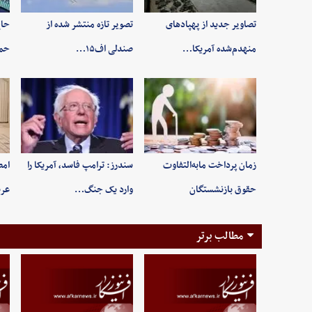
تصاویر جدید از پهپادهای
تصویر تازه منتشر شده از
حاج
منهدم‌شده آمریکا…
صندلی اف۱۵…
حم
زمان پرداخت مابه‌التفاوت
سندرز: ترامپ فاسد، آمریکا را
امض
حقوق بازنشستگان
وارد یک جنگ…
عرب
مطالب برتر