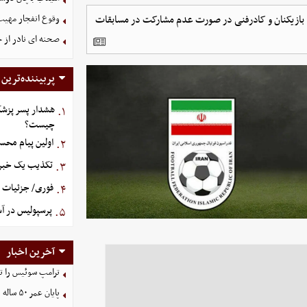
د بازیکنان و کادرفنی در صورت عدم مشارکت در مسابقات
وقوع انفجار مهی
صحنه ای نادر از 
پربیننده‌ترین
هشدار پسر پزشک
۱.
چیست؟
اولین پیام محس
۲.
تکذیب یک خبر د
۳.
فوری/ جزئیات او
۴.
پرسپولیس در آستانه ج
۵.
آخرین اخبار
ترامپ سوئیس را ت
پایان عمر ۵۰ ساله دلارهای نفتی به دست ایران