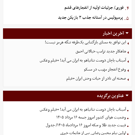
فوری/ جزئیات اولیه از انفجارهای قشم
۴.
پرسپولیس در آستانه جذب ۳ بازیکن جدید
۵.
آخرین اخبار
این توافق به معنای بازگشایی یک‌طرفه تنگه هرمز نیست!
شاهکار جدید ترامپ خیالاتی احمق
آمیتاب باچان دوست نتانیاهو به ایران می آید! +فیلم وعکس
وقوع انفجار مهیب در مسکو
صحنه ای نادر از حیات وحش ایران +فیلم
عناوین برگزیده
آمیتاب باچان دوست نتانیاهو به ایران می آید! +فیلم وعکس
وضعیت هوای کشور امروز جمعه ۱۶ مرداد ۱۴۰۵
قیمت جدید طلا و سکه امروز ۱۶ مردادماه ۱۴۰۵/ جدول
اولین پیام محسن رضایی پس از شایعات خبری