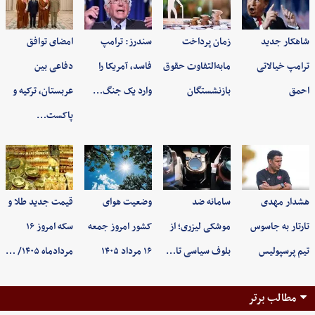
شاهکار جدید
زمان پرداخت
سندرز: ترامپ
امضای توافق
ترامپ خیالاتی
مابه‌التفاوت حقوق
فاسد، آمریکا را
دفاعی بین
احمق
بازنشستگان
وارد یک جنگ…
عربستان، ترکیه و
پاکست…
هشدار مهدی
سامانه ضد
وضعیت هوای
قیمت جدید طلا و
تارتار به جاسوس
موشکی لیزری؛ از
کشور امروز جمعه
سکه امروز ۱۶
تیم پرسپولیس
بلوف سیاسی تا…
۱۶ مرداد ۱۴۰۵
مردادماه ۱۴۰۵/ …
مطالب برتر