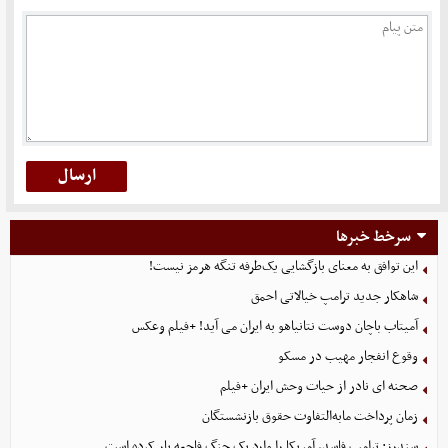
سرخط خبرها
این توافق به معنای بازگشایی یک‌طرفه تنگه هرمز نیست!
شاهکار جدید ترامپ خیالاتی احمق
آمیتاب باچان دوست نتانیاهو به ایران می آید! +فیلم وعکس
وقوع انفجار مهیب در مسکو
صحنه ای نادر از حیات وحش ایران +فیلم
زمان پرداخت مابه‌التفاوت حقوق بازنشستگان
سندرز: ترامپ فاسد، آمریکا را وارد یک جنگ فاجعه بار کرده است