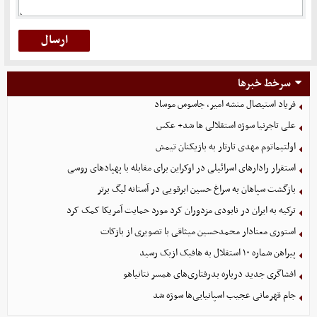
سرخط خبرها
فریاد استیصال منشه امیر، جاسوس موساد
علی تاجرنیا سوژه استقلالی‌ ها شد+ عکس
اولتیماتوم مهدی تارتار به بازیکنان تیمش
استقرار رادارهای اسرائیلی در اوکراین برای مقابله با پهپادهای روسی
بازگشت سپاهان به سراغ حسین ابرقویی در آستانه لیگ برتر
ترکیه به ایران در نابودی مزدوران کرد مورد حمایت آمریکا کمک کرد
استوری معنادار محمدحسین میثاقی با تصویری از بازکات
پیراهن شماره ۱۰ استقلال به هافبک ازبک رسید
افشاگری جدید درباره بدرفتاری‌های همسر نتانیاهو
جام قهرمانی عجیب اسپانیایی‌ها سوژه شد