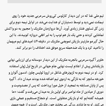
‫تیم ملی غنا که در این دیدار کارلوس کی‌روش سرمربی جدید خود را روی
نیمکت نمی‌دید و توسط دستیاران او هدایت می‌شد در اوایل نیمه دوم برای
زدن گل تساوی فشار زیادی آورد. آن‌ها دروازه‌بان مکزیک را مجبور به دو واکنش
تماشایی کردند و حتی یک بار هم توپ را به تیر افقی دروازه کوبیدند. با این
حال گیرمو مارتینز بازیکن تعویضی مکزیک در دقیقه ۵۴ امیدهای تیم میهمان
را ناامید کرد و با یک ضدحمله سریع موفق شد اختلاف را دو برابر کند.
خاویر آگیره سرمربی باتجربه مکزیک از این دیدار دوستانه برای ارزیابی نهایی
بازیکنانش پیش از اعلام لیست نهایی جام جهانی در تاریخ اول ژوئن استفاده
کرد. او در نیمه دوم به لژیونرهای شاغل در اروپا لوئیس چاوز، ادسون آلوارز و
خورخه سانچز که به تازگی به اردوی تیم اضافه شده بودند میدان داد. آگیره
پس از پایان مسابقه به تمجید از خیل مورا پرداخت که پس از مصدومیت و
دوری از میادین از ماه نوامبر برای اولین بار به میدان می‌رفت و گفت: «ما
همیشه گفته‌ایم که او بازیکن متفاوتی است. او شجاع مستقیم و عمقی بازی
می‌کند. او به ما شادی بزرگی می‌بخشد چون مکزیکی است و از همه مهمتر