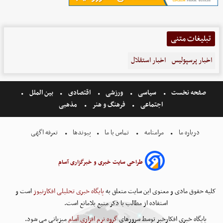
تبلیغات متنی
اخبار پرسپولیس
اخبار استقلال
صفحه نخست
سیاسی
ورزشی
اقتصادی
بین الملل
اجتماعی
فرهنگ و هنر
مذهبی
درباره ما
مرامنامه
تماس با ما
پیوندها
تعرفه اگهی
طراحی سایت خبری و خبرگزاری آسام
کلیه حقوق مادی و معنوی این سایت متعلق به
پایگاه خبری تحلیلی افکارنیوز
است و
استفاده از مطالب با ذکر منبع بلامانع است.
پایگاه خبری افکارخبر توسط سرورهای
گروه نرم افزاری آسام
میزبانی می شود.