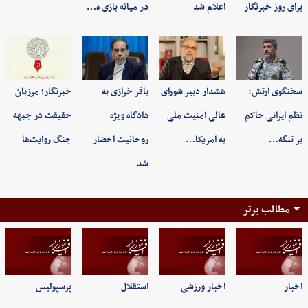
برای روز خبرنگار
اعلام شد
در میانه بازی ه…
سخنگوی ارتش:
هشدار دبیر شورای
باقر خرازی به
خبرنگار؛ مرزبان
نظم ایرانی حاکم
عالی امنیت ملی
دادگاه ویژه
حقیقت در جبهه
بر تنگه…
به امریکا…
روحانیت احضار
جنگ روایت‌ها
شد
مطالب برتر
اخبار
اخبار ورزشی
استقلال
پرسپولیس