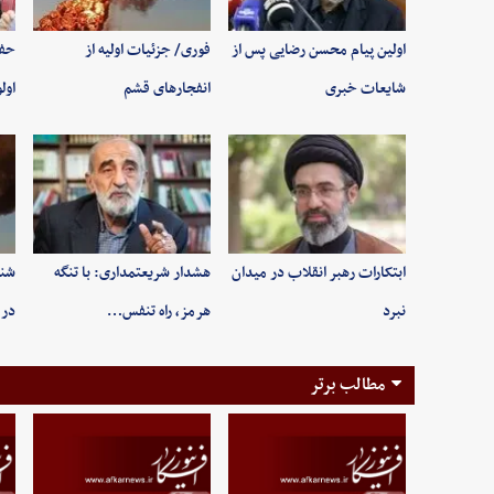
اولین پیام محسن رضایی پس از
فوری/ جزئیات اولیه از
حفظ
شایعات خبری
انفجارهای قشم
اول
ابتکارات رهبر انقلاب در میدان
هشدار شریعتمداری: با تنگه
شنی
نبرد
هرمز، راه تنفس…
در 
مطالب برتر