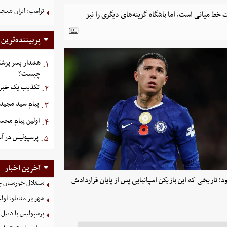
ترامپ: ایران همچن
خط میانی است، اما باشگاه گزینه‌های دیگری را نیز
پربیننده‌ترین
هشدار پسر پزشک
۱.
چیست؟
تکذیب یک خبر د
۲.
پیام سید مجید 
۳.
اولین پیام محس
۴.
پرسپولیس در آستانه ج
۵.
آخرین اخبار
‌اند. در افق پیش‌رو، تابستان ۲۰۲۷ دیده می‌شود؛ تاریخی که این بازیکن اسپانیایی پس از پایان قراردادش
ستقلال خوزستان چ
شهریار مغانلو؛ اول
پرسپولیس با دنیل 