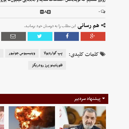
A
۰
هم رسانی
این مطلب را به دوستان خود برسانید.
کلمات کلیدی:
پپ گواردیولا
وینیسیوس جونیور
فلورنتینو پرز رودریگز
پیشنهاد سردبیر