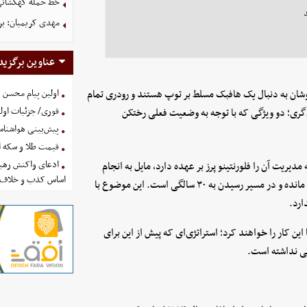
خط حمله کهکشانی گ
مهدی کریمیان: بر
عناوین برگزید
وشان به دنبال یک هافبک مسلط بر توپ هستند و رودری تمام
اولین پیام محسن 
فوری/ جزئیات اولی
‌ای‌گری؛ دو ویژگی که با توجه به وضعیت فعلی رختکن
پیش‌بینی هواشناسی امروز
قیمت طلا و سکه امروز پنجشنب
ادعای واکنش رهبر
مدیریت آن را فلورنتینو پرز بر عهده دارد، مایل به انجام
اساس کذب و خلاف 
جنون اقتصادی برای بازیکنی باشد که تنها یک سال از قراردادش باقی مانده و در مسیر رسیدن به ۳۰ سالگی است. این موضوع با
ارد.
 این کار را خواهند کرد؛ استراتژی‌ای که پیش از این برای
وشی نداشته است.