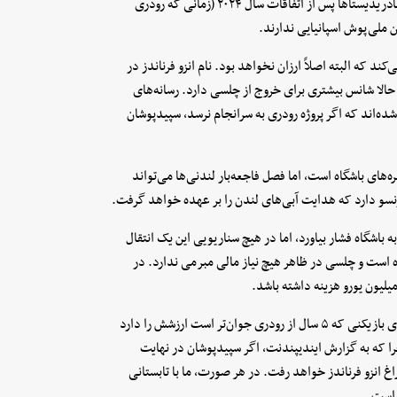
همچنین نمی‌توان این واقعیت را نادیده گرفت که بخش عمده‌ای از مادریدیستاها پس از اتفاقات سال ۲۰۲۴ (زمانی که رودری
 ملی‌پوش اسپانیایی ندارند.
ند که البته اصلاً ارزان نخواهد بود. نام انزو فرناندز در
 حالا شانس بیشتری برای خروج از چلسی دارد. رسانه‌های
ده‌اند که اگر پروژه رودری به سرانجام نرسد، سپیدپوشان
یکی از کلیدی‌ترین مهره‌های باشگاه است، اما فصل فاجعه‌بار لندنی‌ها می‌تواند
ونسو دارد که هدایت آبی‌های لندن را بر عهده خواهد گرفت.
 باشگاه فشار بیاورد، اما در هیچ سناریویی این یک انتقال
ش او را ۹۰ میلیون یورو تخمین زده است و چلسی در ظاهر هیچ نیاز مالی مبرمی ندارد. در
رئال مادرید باید به طور جدی ارزیابی کند که آیا پرداخت این مبلغ برای بازیکنی که ۵ سال از رودری جوان‌تر است ارزشش را دارد
چرا که به گزارش ایندیپندنت، اگر سپیدپوشان در نهایت
 انزو فرناندز خواهد رفت. در هر صورت، ما با تابستانی
 است.