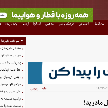
بین الملل
اجتماعی
فرهنگ و هنر
مذهبی
استانها
آرشیو
پخش زنده
ه
سرخط خبرها
ستقلال خوزستان چ
شهریار مغانلو؛ اول
پرسپولیس با دنیل 
خط حمله کهکشانی گ
مهدی کریمیان: بر
دردسر تازه پرسپو
۱۴
خانه
ورزشی
|
علی نعمتی در قطر؛
ترامپ: همیشه به م
صنعت نفت با مداف