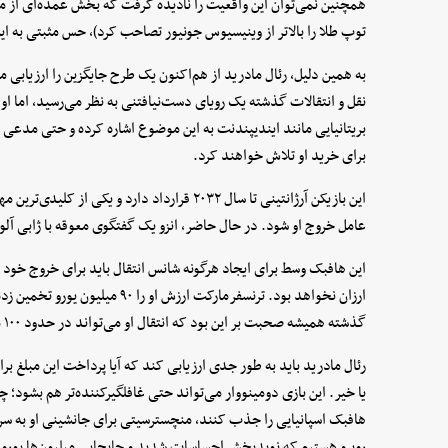
توپ طلا را بالاتر از وینیسیوس جونیور تصاحب کرد)، حس مثبتی به این
به همین دلیل، رئال مادرید از هم‌اکنون یک طرح جایگزین را ارزیابی می‌ک
نقل و انتقالات گذشته یک رویای دست‌نیافتنی به نظر می‌رسید، اما او
بریتانیایی مانند ایندیپندنت به این موضوع اشاره کرده و حتی مدعی ش
برای خرید او تلاش خواهند کرد.
این بازیکن آرژانتینی تا سال ۲۰۳۲ قرارداد دارد و 
عامل خروج او شود. در حال حاضر، انزو یک گفتگوی معوقه با ژابی آل
این هافبک وسط برای ایجاد هرگونه شانس انتقال باید برای خروج خود به
ارزان نخواهد بود. ترنسفرمارکت ارز
گذشته همیشه صحبت بر این بود که انتقال او می‌تواند در حدود ۱۰۰ میلیون یورو هزینه داشته باشد.
یا خیر. این بازی دومینووار می‌تواند حتی غافلگیرکننده‌تر هم بشود؛ 
هافبک اسپانیایی را جذب کنند، منچسترسیتی برای جانشینی او به سراغ
روبرو هستیم که نویدبخش احساسات شدید و جابجایی میلیون‌ها یورو