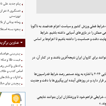
پیام جدید علی تاجر
دستگیری
تروریستی
رسانه یونانی از ب
ه شرایط فعلی ورزش کشور و سیاست اعزام هدفمند به ناگویا
پنجره بسته استقلا
 ممکن را در بازی‌های آسیایی داشته باشیم. شرایط
یت دقت و حساسیت را داشته باشیم تا اعزام‌ها بر اساس
عناوین برگزید
پیش‌بینی هواشناسی امروز
د برای کاروان ایران نتیجه‌آفرین باشند و در کنار آن، در
قیمت طلا و سکه امروز پنجشنب
ادعای واکنش رهبر
اساس کذب و خلاف 
در ادامه، اصغر رحیمی سرپرست کاروان اعزامی ایران به بازی‌های آسیایی ۲۰۲۶ با اشاره به روند مستمر رصد شرایط فدراسیون‌ها
ادارات و بانک‌های کدام استان
ار دارد و در روزهای آینده این پیگیری‌ها با دقت و جدیت
پیچیدن نوای «یالث
شرایطی فراهم شود تا ورزشکاران ایران بتوانند نتایجی
ند.»