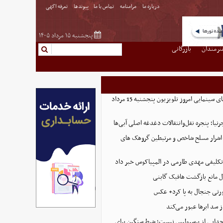
درباره ما
مرامنامه
تماس با ما
پیوندها
تعرفه اگهی
پنجشنبه ۱۵ مرداد ۱۴۰۵
نرمندان
بازرگانی
لیست کامل فیلم‌های سینمایی امروز تلویزیون پنجشنبه 15 مرداد
نیا؛ پنجره نقل‌وانتقالات دغدغه اصلی آبی‌ها
 ۸ نفر از اشرار مسلح شاخص و مرتبطین گروهک های
لاتکلیفی مهدی طارمی در المپیاکوس خبر داد
ل مانع بازگشت هافبک گابنی
رتی جنجال به پا کرد+ عکس
از سد ابرها عبور می‌کند
 جدایی از پرسپولیس نیست؛ شرط سنگین برای