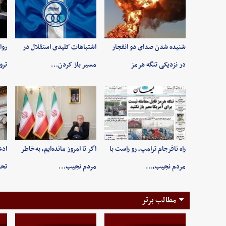
شنیده شدن صدای دو انفجار
اشتباهات کلیدی استقلال در
روا
در نزدیکی تنگه هرمز
مسیر باز کردن…
ترو
راه نافرجام ترامپ، رو راست با
اگر تا امروز مانده‌ایم، به‌خاطر
ادع
مردم نجیب،…
مردم نجیب…
تحر
مطالب برتر