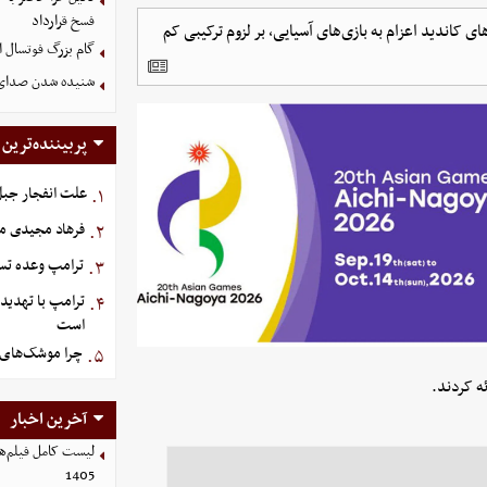
فسخ قرارداد
اندید اعزام به بازی‌های آسیایی، بر لزوم ترکیبی کم
گام بزرگ فوتسال ای
شنیده شدن صدای د
پربیننده‌ترین
علت انفجار جبل‌
۱.
فرهاد مجیدی م
۲.
ترامپ وعده تسل
۳.
ترامپ با تهدید
۴.
است
چرا موشک‌های ا
۵.
ه کردند.
آخرین اخبار
1405