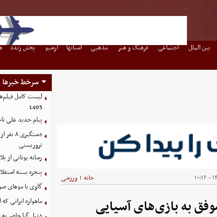
بین الملل
اجتماعی
فرهنگ و هنر
مذهبی
استانها
آرشیو
پخش زنده
ه
سرخط خبرها
1405
پیام جدید علی تاجر
دستگیری
تروریستی
رسانه یونانی از ب
پنجره بسته استقلا
۱۴۰
خانه
ورزشی
|
گاوی با موهای صو
ماهواره ایرانی که 
موفق به بازی‌های آسیایی
دنیل گرا حاضر به