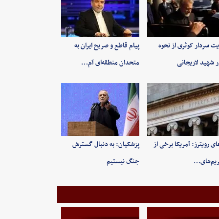
یت سردار کوثری از نحوه
پیام قاطع و صریح ایران به
ر شهید لاریجانی
متحدان منطقه‌ای آم…
ای رویترز: آمریکا برخی از
پزشکیان: به‌ دنبال گسترش
یم‌های…
جنگ نیستیم