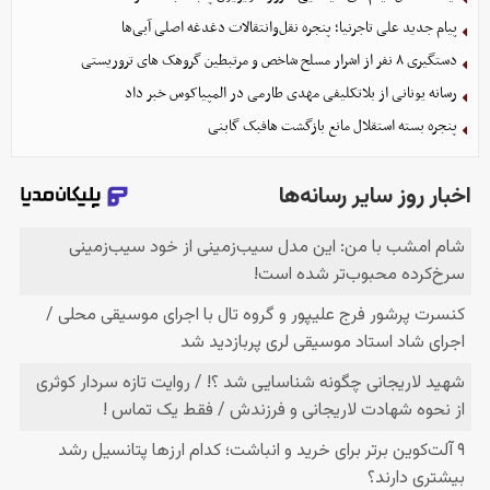
پیام جدید علی تاجرنیا؛ پنجره نقل‌وانتقالات دغدغه اصلی آبی‌ها
دستگیری ۸ نفر از اشرار مسلح شاخص و مرتبطین گروهک های تروریستی
رسانه یونانی از بلاتکلیفی مهدی طارمی در المپیاکوس خبر داد
پنجره بسته استقلال مانع بازگشت هافبک گابنی