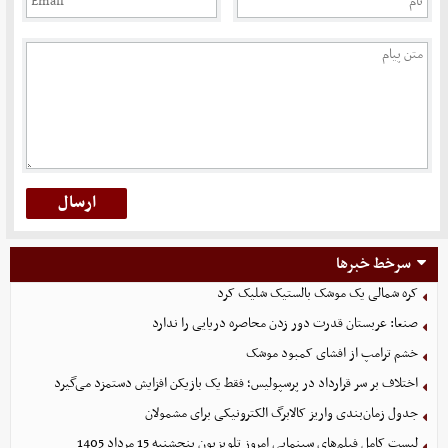
سرخط خبرها
کره شمالی یک موشک بالستیک شلیک کرد
صنعا: عربستان قدرت دور زدن محاصره دریایی را ندارد
خشم ترامپ از افشای کمبود موشک
اختلاف بر سر قرارداد در پرسپولیس؛ فقط یک بازیکن افزایش دستمزد می‌گیرد
جدول زمان‌بندی واریز کالابرگ الکترونیکی برای مشمولان
لیست کامل فیلم‌های سینمایی امروز تلویزیون پنجشنبه 15 مرداد 1405