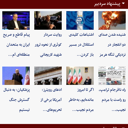
پیشنهاد سردبیر
شنیده شدن صدای
اشتباهات کلیدی
روایت سردار
پیام قاطع و صریح
دو انفجار در
استقلال در مسیر
کوثری از نحوه ترور
ایران به متحدان
نزدیکی تنگه هرمز
باز کردن…
شهید لاریجانی
منطقه‌ای آم…
راه نافرجام ترامپ،
اگر تا امروز
ادعای رویترز:
پزشکیان: به‌ دنبال
رو راست با مردم
مانده‌ایم، به‌خاطر
آمریکا برخی از
گسترش جنگ
نجیب،…
مردم نجیب…
تحریم‌های…
نیستیم