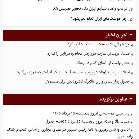
ترامپ وعده تسلیم ایران داد، تحقیر نصیبش شد
۴.
چرا موشک‌های ایران تمام نمی‌شود؟
۵.
آخرین اخبار
کره شمالی یک موشک بالستیک شلیک کرد
صنعا: عربستان قدرت دور زدن محاصره دریایی را ندارد
خشم ترامپ از افشای کمبود موشک
اختلاف بر سر قرارداد در پرسپولیس؛ فقط یک بازیکن افزایش دستمزد می‌گیرد
جدول زمان‌بندی واریز کالابرگ الکترونیکی برای مشمولان
عناوین برگزیده
پیش‌بینی هواشناسی امروز پنجشنبه ۱۵ مرداد ۱۴۰۵
قیمت طلا و سکه امروز پنجشنبه 15 مرداد 1405+ جدول
ادعای واکنش رهبری به نامه رئیس جمهور در فضای مجازی از اساس کذب و خلاف
واقع است