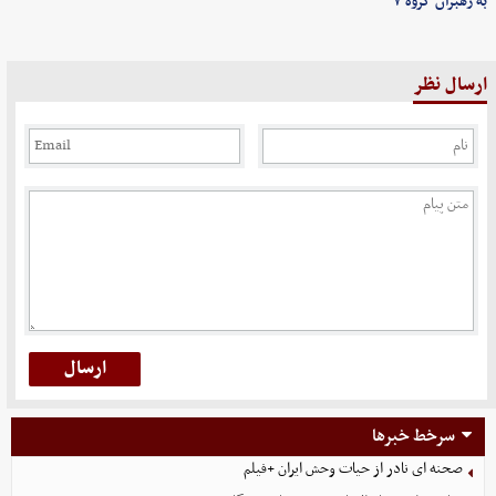
به رهبران گروه ۷
ارسال نظر
سرخط خبرها
صحنه ای نادر از حیات وحش ایران +فیلم