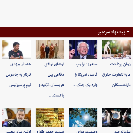
پیشنهاد سردبیر
زمان پرداخت
سندرز: ترامپ
امضای توافق
هشدار مهدی
مابه‌التفاوت حقوق
فاسد، آمریکا را
دفاعی بین
تارتار به جاسوس
بازنشستگان
وارد یک جنگ…
عربستان، ترکیه و
تیم پرسپولیس
پاکست…
سامانه ضد
وضعیت هوای
قیمت جدید طلا و
اولین پیام محسن