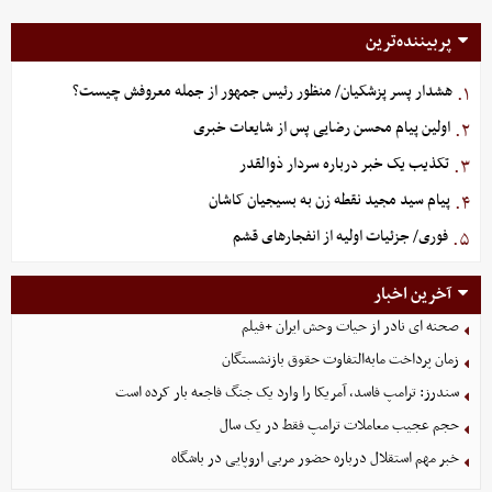
پربیننده‌ترین
هشدار پسر پزشکیان/ منظور رئیس جمهور از جمله معروفش چیست؟
۱.
اولین پیام محسن رضایی پس از شایعات خبری
۲.
تکذیب یک خبر درباره سردار ذوالقدر
۳.
پیام سید مجید نقطه زن به بسیجیان کاشان
۴.
فوری/ جزئیات اولیه از انفجارهای قشم
۵.
آخرین اخبار
صحنه ای نادر از حیات وحش ایران +فیلم
زمان پرداخت مابه‌التفاوت حقوق بازنشستگان
سندرز: ترامپ فاسد، آمریکا را وارد یک جنگ فاجعه بار کرده است
حجم عجیب معاملات ترامپ فقط در یک سال
خبر مهم استقلال درباره حضور مربی اروپایی در باشگاه