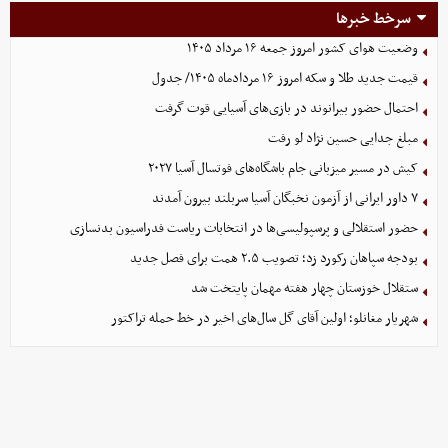
سرخط خبرها
وضعیت هوای کشور امروز جمعه ۱۶ مرداد ۱۴۰۵
قیمت جدید طلا و سکه امروز ۱۶ مردادماه ۱۴۰۵/ جدول
احتمال حضور بیرانوند در بازی‌های آسیایی قوت گرفت
مبلغ جدایی حسین نژاد لو رفت
کیش در مسیر میزبانی جام باشگاه‌های فوتسال آسیا ۲۰۲۷
۷ داور ایرانی از آزمون نخبگان آسیا سربلند بیرون آمدند
حضور استقلالی و پرسپولیسی‌ها در انتخابات ریاست فدراسیون بدنسازی
بودجه سپاهان رکورد زد؛ تصویب ۲.۵ همت برای فصل جدید
ستقلال خوزستان چهار هفته مهمان پایتخت شد
شهریار مغانلو؛ اولین آقای گل سال‌های اخیر در خط حمله تراکتور